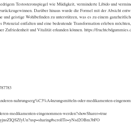
drigem Testosteronspiegel wie Müdigkeit, verminderte Libido und verminde
 zurückzugewinnen. Darüber hinaus wurde die Formel mit der Absicht entwi
he und geistige Wohlbefinden zu unterstützen, was es zu einem ganzheitlic
es Potenzial entfalten und eine bedeutende Transformation erleben möchten, 
er Zufriedenheit und Vitalität erkunden können. https://fruchtcbdgummies.d
1787783
t-anderen-nahrungserg%C3%A4nzungsmitteln-oder-medikamenten-eingeno
-anderen-medikamenten-eingenommen-werden?showSharer=true
qGyjnoZIQSZfyUn?usp=sharing#scrollTo=yNsd2OBm3bFO