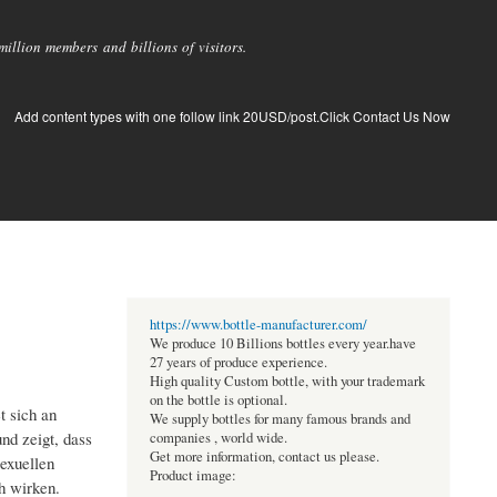
llion members and billions of visitors.
Add content types with one follow link 20USD/post.Click Contact Us Now
https://www.bottle-manufacturer.com/
We produce 10 Billions bottles every year.have
27 years of produce experience.
High quality Custom bottle, with your trademark
on the bottle is optional.
t sich an
We supply bottles for many famous brands and
nd zeigt, dass
companies , world wide.
Get more information, contact us please.
sexuellen
Product image:
ch wirken.