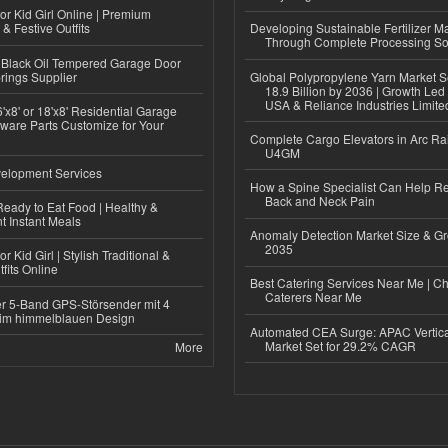
or Kid Girl Online | Premium
 & Festive Outfits
Developing Sustainable Fertilizer M
Through Complete Processing So
Black Oil Tempered Garage Door
rings Supplier
Global Polypropylene Yarn Market S
18.9 Billion by 2036 | Growth Led
USA & Reliance Industries Limite
'x8' or 18'x8' Residential Garage
ware Parts Customize for Your
Complete Cargo Elevators in Arc Ra
U4GM
elopment Services
How a Spine Specialist Can Help Re
Back and Neck Pain
eady to Eat Food | Healthy &
 Instant Meals
Anomaly Detection Market Size & Gr
2035
r Kid Girl | Stylish Traditional &
fits Online
Best Catering Services Near Me | C
Caterers Near Me
r 5-Band GPS-Störsender mit 4
im himmelblauen Design
Automated CEA Surge: APAC Vertica
Market Set for 29.2% CAGR
More