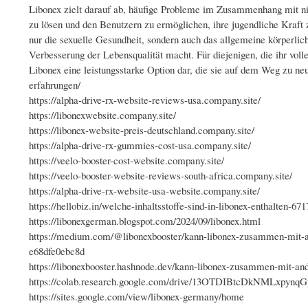
Libonex zielt darauf ab, häufige Probleme im Zusammenhang mit nie
zu lösen und den Benutzern zu ermöglichen, ihre jugendliche Kraft
nur die sexuelle Gesundheit, sondern auch das allgemeine körperlic
Verbesserung der Lebensqualität macht. Für diejenigen, die ihr voll
Libonex eine leistungsstarke Option dar, die sie auf dem Weg zu neu
erfahrungen/
https://alpha-drive-rx-website-reviews-usa.company.site/
https://libonexwebsite.company.site/
https://libonex-website-preis-deutschland.company.site/
https://alpha-drive-rx-gummies-cost-usa.company.site/
https://veelo-booster-cost-website.company.site/
https://veelo-booster-website-reviews-south-africa.company.site/
https://alpha-drive-rx-website-usa-website.company.site/
https://hellobiz.in/welche-inhaltsstoffe-sind-in-libonex-enthalten-67
https://libonexgerman.blogspot.com/2024/09/libonex.html
https://medium.com/@libonexbooster/kann-libonex-zusammen-mi
e68dfe0ebc8d
https://libonexbooster.hashnode.dev/kann-libonex-zusammen-mit
https://colab.research.google.com/drive/13OTDIBtcDkNMLxpyn
https://sites.google.com/view/libonex-germany/home