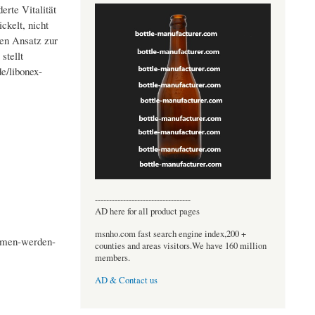
rte Vitalität
ckelt, nicht
hen Ansatz zur
stellt
e/libonex-
----------------------------------
AD here for all product pages
msnho.com fast search engine index,200 +
mmen-werden-
counties and areas visitors.We have 160 million
members.
AD & Contact us