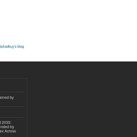
lphadbuy's blog
ained by
t 2035:
erated by
gex Across