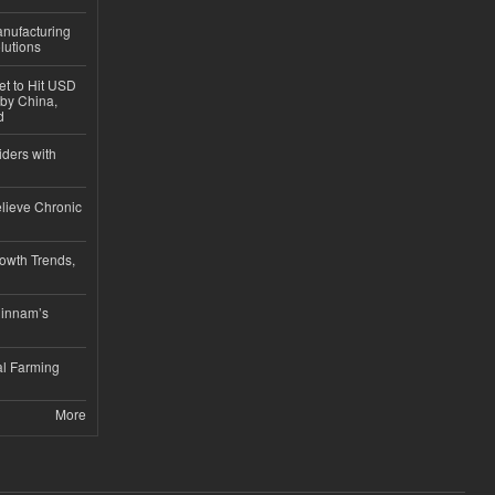
anufacturing
lutions
et to Hit USD
 by China,
d
iders with
lieve Chronic
owth Trends,
hinnam’s
l Farming
More