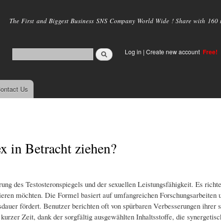
Skip to
main
The First and Biggest Business SNS Company World Wide ! Share with 160 mi
content
Log in
|
Create new account
Free!
ontact Us
x in Betracht ziehen?
ng des Testosteronspiegels und der sexuellen Leistungsfähigkeit. Es richte
mieren möchten. Die Formel basiert auf umfangreichen Forschungsarbeiten u
sdauer fördert. Benutzer berichten oft von spürbaren Verbesserungen ihrer 
kurzer Zeit, dank der sorgfältig ausgewählten Inhaltsstoffe, die synergetis