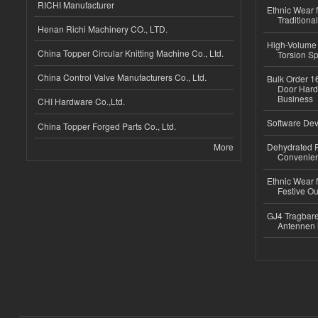
RICHI Manufacturer
Ethnic Wear f
Traditional
Henan Richi Machinery CO., LTD.
High-Volume 
China Topper Circular Knitting Machine Co., Ltd.
Torsion Sp
China Control Valve Manufacturers Co., Ltd.
Bulk Order 16
Door Hard
Business
CHI Hardware Co.,Ltd.
Software Dev
China Topper Forged Parts Co., Ltd.
More
Dehydrated R
Convenient
Ethnic Wear fo
Festive Out
GJ4 Tragbare
Antennen 