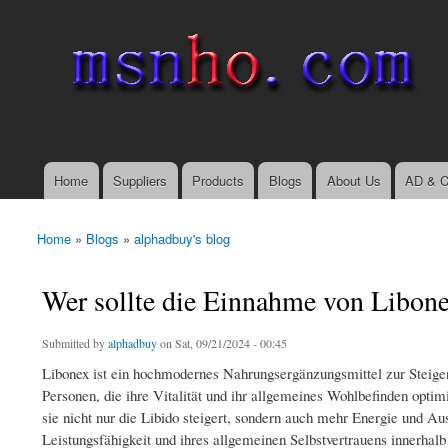
msnho.com
Search
Search form
login link
Home
Suppliers
Products
Blogs
About Us
AD & C
Main menu
Home
»
Blogs
»
alphadbuy's blog
You are here
Wer sollte die Einnahme von Libone
Submitted by
alphadbuy
on Sat, 09/21/2024 - 00:45
Libonex ist ein hochmodernes Nahrungsergänzungsmittel zur Steigeru
Personen, die ihre Vitalität und ihr allgemeines Wohlbefinden opti
sie nicht nur die Libido steigert, sondern auch mehr Energie und Au
Leistungsfähigkeit und ihres allgemeinen Selbstvertrauens innerhalb 