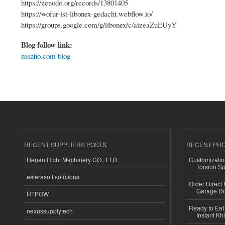
https://zenodo.org/records/13801405
https://wofur-ist-libonex-gedacht.webflow.io/
https://groups.google.com/g/libonex/c/aizeaZuEUyY
Blog follow link:
msnho.com blog
RECENT SUPPLIERS POSTS
RECENT PR
Henan Richi Machinery CO., LTD.
Customizatio
Torsion Sp
esferasoft solutions
Order Direct
Garage Do
HTPOW
Ready to Eat 
nexussupplytech
Instant Kh