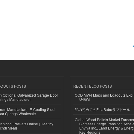
a
ODUCTS POSTS
RECENT BLOG POSTS
n Optional Galvanized Garage Door
COD MW4 Maps and Loadouts Expl
rings Manufacturer
U4GM
 from Manufacturer E-Coating Steel
私の初めてのElsaBabeラブドール
or Springs Wholesale
Global Wood Pellets Market Forecas
Khichdi Packets Online | Healthy
Biomass Energy Transition Accel
ichdi Meals
Enviva Inc., Land Energy & Ener
Key Regions