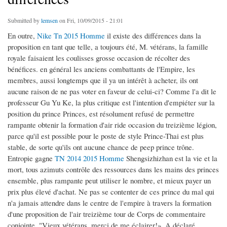
Submitted by
lemsen
on Fri, 10/09/2015 - 21:01
En outre,
Nike Tn 2015 Homme
il existe des différences dans la
proposition en tant que telle, a toujours été, M. vétérans, la famille
royale faisaient les coulisses grosse occasion de récolter des
bénéfices. en général les anciens combattants de l'Empire, les
membres, aussi longtemps que il ya un intérêt à acheter, ils ont
aucune raison de ne pas voter en faveur de celui-ci? Comme l'a dit le
professeur Gu Yu Ke, la plus critique est l'intention d'empiéter sur la
position du prince Princes, est résolument refusé de permettre
rampante obtenir la formation d'air ride occasion du treizième légion,
parce qu'il est possible pour le poste de style Prince-Thai est plus
stable, de sorte qu'ils ont aucune chance de peep prince trône.
Entropie gagne
TN 2014 2015 Homme
Shengsizhizhan est la vie et la
mort, tous azimuts contrôle des ressources dans les mains des princes
ensemble, plus rampante peut utiliser le nombre, et mieux payer un
prix plus élevé d'achat. Ne pas se contenter de ces prince du mal qui
n'a jamais attendre dans le centre de l'empire à travers la formation
d'une proposition de l'air treizième tour de Corps de commentaire
conjointe. "Vieux vétérans, merci de me éclairer!», A déclaré