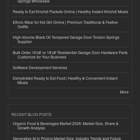
Springs Wholesale
Ready to Eat Khichdi Packets Online | Healthy Instant Khichdi Meals
Ethnic Wear for Kid Girl Online | Premium Traditional & Festive
Outfits
High-Volume Black Oil Tempered Garage Door Torsion Springs
Supplier
Bulk Order 16'x8' or 18'x8' Residential Garage Door Hardware Parts
Customize for Your Business
Software Development Services
Dehydrated Ready to Eat Food | Healthy & Convenient Instant
Meals
More
RECENT BLOG POSTS
Organic Food & Beverages Market 2026: Market Size, Share &
Growth Analysis
Generative AI in Pricing Market Size, Industry Trends and Future