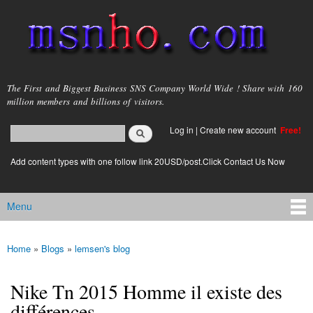
Skip to
main
content
msnho.com
The First and Biggest Business SNS Company World Wide ! Share with 160
million members and billions of visitors.
Search
Log in
|
Create new account
Free!
Search form
login link
Add content types with one follow link 20USD/post.Click Contact Us Now
Menu
Main menu
Home
»
Blogs
»
lemsen's blog
You are here
Nike Tn 2015 Homme il existe des
différences