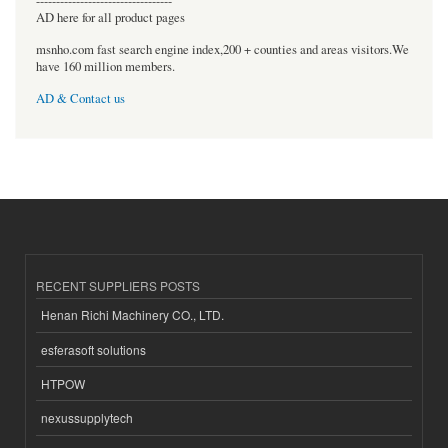
----------------------------------
AD here for all product pages
msnho.com fast search engine index,200 + counties and areas visitors.We
have 160 million members.
AD & Contact us
RECENT SUPPLIERS POSTS
Henan Richi Machinery CO., LTD.
esferasoft solutions
HTPOW
nexussupplytech