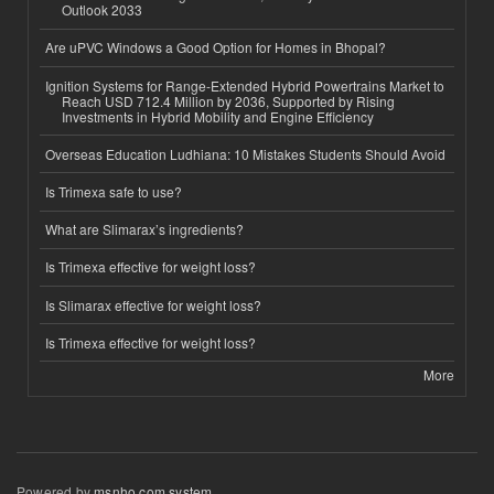
Outlook 2033
Are uPVC Windows a Good Option for Homes in Bhopal?
Ignition Systems for Range-Extended Hybrid Powertrains Market to
Reach USD 712.4 Million by 2036, Supported by Rising
Investments in Hybrid Mobility and Engine Efficiency
Overseas Education Ludhiana: 10 Mistakes Students Should Avoid
Is Trimexa safe to use?
What are Slimarax’s ingredients?
Is Trimexa effective for weight loss?
Is Slimarax effective for weight loss?
Is Trimexa effective for weight loss?
More
Powered by
msnho.com system