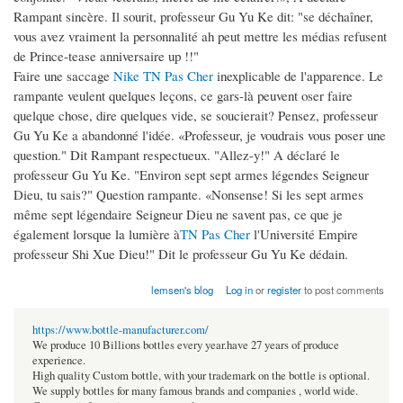
Rampant sincère. Il sourit, professeur Gu Yu Ke dit: "se déchaîner,
vous avez vraiment la personnalité ah peut mettre les médias refusent
de Prince-tease anniversaire up !!"
Faire une saccage
Nike TN Pas Cher
inexplicable de l'apparence. Le
rampante veulent quelques leçons, ce gars-là peuvent oser faire
quelque chose, dire quelques vide, se soucierait? Pensez, professeur
Gu Yu Ke a abandonné l'idée. «Professeur, je voudrais vous poser une
question." Dit Rampant respectueux. "Allez-y!" A déclaré le
professeur Gu Yu Ke. "Environ sept sept armes légendes Seigneur
Dieu, tu sais?" Question rampante. «Nonsense! Si les sept armes
même sept légendaire Seigneur Dieu ne savent pas, ce que je
également lorsque la lumière à
TN Pas Cher
l'Université Empire
professeur Shi Xue Dieu!" Dit le professeur Gu Yu Ke dédain.
lemsen's blog
Log in
or
register
to post comments
https://www.bottle-manufacturer.com/
We produce 10 Billions bottles every year.have 27 years of produce
experience.
High quality Custom bottle, with your trademark on the bottle is optional.
We supply bottles for many famous brands and companies , world wide.