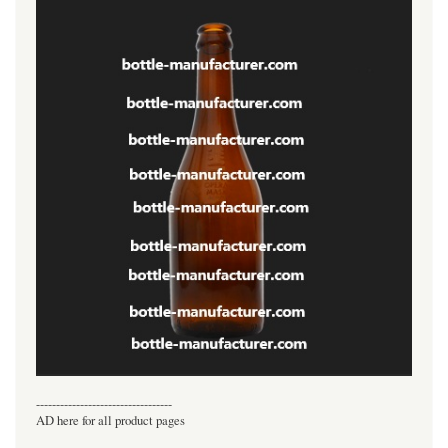
----------------------------------
AD here for all product pages