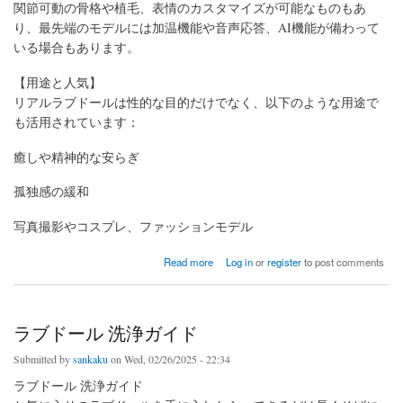
関節可動の骨格や植毛、表情のカスタマイズが可能なものもあ
り、最先端のモデルには加温機能や音声応答、AI機能が備わって
いる場合もあります。
【用途と人気】
リアルラブドールは性的な目的だけでなく、以下のような用途で
も活用されています：
癒しや精神的な安らぎ
孤独感の緩和
写真撮影やコスプレ、ファッションモデル
about What is a love doll?
Read more
Log in
or
register
to post comments
ラブドール 洗浄ガイド
Submitted by
sankaku
on Wed, 02/26/2025 - 22:34
ラブドール 洗浄ガイド