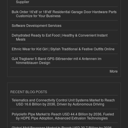
Supplier
Bulk Order 16'x8' or 18'x8' Residential Garage Door Hardware Parts
Customize for Your Business
Software Development Services
Dehydrated Ready to Eat Food | Healthy & Convenient Instant
Meals
Ethnic Wear for Kid Girl | Stylish Traditional & Festive Outfits Online
GJ4 Tragbarer 5-Band GPS-Störsender mit 4 Antennen im
himmelblauen Design
More
RECENT BLOG POSTS
Telematics and Connectivity Control Unit Systems Market to Reach
USD 16.6 Billion by 2036, Driven by Autonomous Driving
Polyolefin Pipe Market to Reach USD 44.4 Billion by 2036, Fueled
by HDPE Pipe Adoption, Advanced Extrusion Technologies
Global Malt Beverage Market to Reach USD 20.7 Billion by 2036