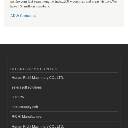
msnho.com fast search engine index,200 + counties and areas visitors.We
have 160 million members.
AD & Contact us
RECENT SUPPLIERS POSTS
Henan Richi Machinery CO., LTD.
esferasoft solutions
HTPOW
nexussupplytech
RICHI Manufacturer
Henan Richi Machinery CO., LTD.