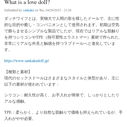
What is a love doll?
Submitted by
sankaku
on Tue, 04/29/2025 - 23:26
ダッチワイフとは、実物大で人間の形を模したドールで、主に性
的な目的や癒し・コンパニオンとして使用されます。初期は空気
で膨らませるシンプルな製品でしたが、現在ではリアルな肌触り
を持つシリコンやTPE（熱可塑性エラストマー）素材で作られた、
非常にリアルな外見と触感を持つラブドールへと進化していま
す。
https://www.sankakudoll.jp/
【種類と素材】
現代のセックスドールはさまざまなスタイルと体型があり、主に
以下の素材が使われています：
シリコン：耐久性が高く、お手入れが簡単で、しっかりとしたリ
アルな感触。
TPE：柔らかく、より自然な肌触りで価格も抑えられているが、手
入れがやや必要。