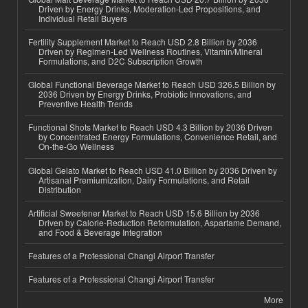
Driven by Energy Drinks, Moderation-Led Propositions, and
Individual Retail Buyers
Fertility Supplement Market to Reach USD 2.8 Billion by 2036
Driven by Regimen-Led Wellness Routines, Vitamin/Mineral
Formulations, and D2C Subscription Growth
Global Functional Beverage Market to Reach USD 326.5 Billion by
2036 Driven by Energy Drinks, Probiotic Innovations, and
Preventive Health Trends
Functional Shots Market to Reach USD 4.3 Billion by 2036 Driven
by Concentrated Energy Formulations, Convenience Retail, and
On-the-Go Wellness
Global Gelato Market to Reach USD 41.0 Billion by 2036 Driven by
Artisanal Premiumization, Dairy Formulations, and Retail
Distribution
Artificial Sweetener Market to Reach USD 15.6 Billion by 2036
Driven by Calorie-Reduction Reformulation, Aspartame Demand,
and Food & Beverage Integration
Features of a Professional Changi Airport Transfer
Features of a Professional Changi Airport Transfer
More