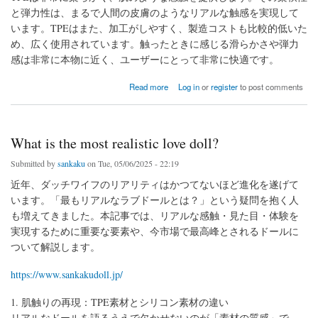
と弾力性は、まるで人間の皮膚のようなリアルな触感を実現して
います。TPEはまた、加工がしやすく、製造コストも比較的低いた
め、広く使用されています。触ったときに感じる滑らかさや弾力
感は非常に本物に近く、ユーザーにとって非常に快適です。
about How realistic are sex dolls?
Read more
Log in
or
register
to post comments
What is the most realistic love doll?
Submitted by
sankaku
on Tue, 05/06/2025 - 22:19
近年、ダッチワイフのリアリティはかつてないほど進化を遂げて
います。「最もリアルなラブドールとは？」という疑問を抱く人
も増えてきました。本記事では、リアルな感触・見た目・体験を
実現するために重要な要素や、今市場で最高峰とされるドールに
ついて解説します。
https://www.sankakudoll.jp/
1. 肌触りの再現：TPE素材とシリコン素材の違い
リアルなドールを語るうえで欠かせないのが「素材の質感」で