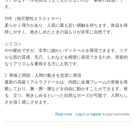
す。
TPE（熱可塑性エラストマー）
柔らかく弾力があり、人肌に最も近い感触を持ちます。体温を保
持しやすく、抱きしめたときの温もりが非常に自然です。
シリコン
やや硬めですが、非常に細かいディテールを再現できます。リア
ルな肌の質感、毛穴、しわなどを精密に表現できるため、視覚的
なリアリズムを重視する方に人気です。
2. 骨格と関節：人間の動きを忠実に再現
最新の高級リアルラブドールは、内部に金属フレームの骨格を搭
載しており、腕・脚・腰などを自由に動かすことができます。座
る、立つ、抱きしめるといった自然なポーズが可能で、人間らし
さを強く感じさせます。
about What is the most realistic love doll?
Read more
Log in
or
register
to post comments