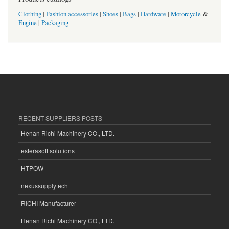
Clothing
|
Fashion accessories
|
Shoes
|
Bags
|
Hardware
|
Motorcycle
&
Engine
|
Packaging
RECENT SUPPLIERS POSTS
Henan Richi Machinery CO., LTD.
esferasoft solutions
HTPOW
nexussupplytech
RICHI Manufacturer
Henan Richi Machinery CO., LTD.