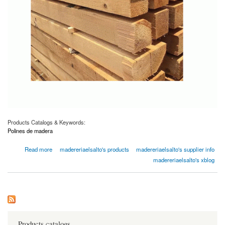
Products Catalogs & Keywords:
Polines de madera
about Polines de madera l Madereriaelsalto.com
Read more
madereriaelsalto's products
madereriaelsalto's supplier info
madereriaelsalto's xblog
Products catalogs