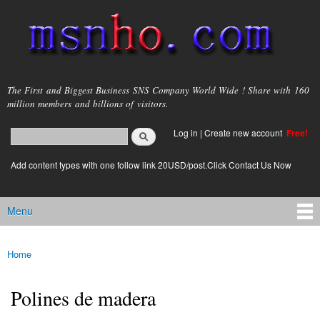
Skip to
main
content
msnho.com
The First and Biggest Business SNS Company World Wide ! Share with 160
million members and billions of visitors.
Search
Log in
|
Create new account
Free!
Search form
login link
Add content types with one follow link 20USD/post.Click Contact Us Now
Menu
Main menu
Home
You are here
Polines de madera