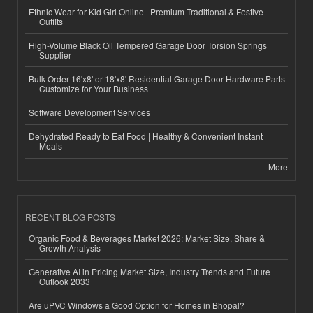
Ethnic Wear for Kid Girl Online | Premium Traditional & Festive
Outfits
High-Volume Black Oil Tempered Garage Door Torsion Springs
Supplier
Bulk Order 16'x8' or 18'x8' Residential Garage Door Hardware Parts
Customize for Your Business
Software Development Services
Dehydrated Ready to Eat Food | Healthy & Convenient Instant
Meals
More
RECENT BLOG POSTS
Organic Food & Beverages Market 2026: Market Size, Share &
Growth Analysis
Generative AI in Pricing Market Size, Industry Trends and Future
Outlook 2033
Are uPVC Windows a Good Option for Homes in Bhopal?