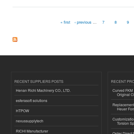
« first
‹ previous
…
7
8
9
Pages
RECENT SUPPLIERS POSTS
RECENT PR
Henan Richi Machinery CO., LTD.
Curved FKM R
Original C
esferasoft solutions
Replacement 
Heuer For
HTPOW
Customizatio
nexussupplytech
Torsion Sp
RICHI Manufacturer
Order Direct