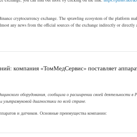
e Binance cryptocurrency exchange. The sprawling ecosystem of the platform ma
lmost any news from the official sources of the exchange indirectly or directly a
ний: компания «ТомМедСервис» поставляет аппар
цинского оборудования, сообщила о расширении своей деятельности в Р
 ультразвуковой диагностики по всей стране.
ппаратов и датчиков. Основные преимущества компании:
с» поставляет аппараты УЗИ по всей России