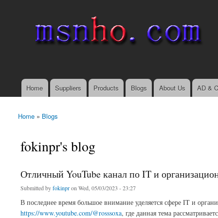
msnho.com
Search
Search form
login link
Home
Suppliers
Products
Blogs
About Us
AD & C
Main menu
Home
»
Blogs
You are here
fokinpr's blog
Отличный YouTube канал по IT и организацио
Submitted by
fokinpr
on Wed, 05/03/2023 - 23:27
В последнее время большое внимание уделяется сфере IT и орга
https://www.youtube.com/@rosssoxa
, где данная тема рассматривае