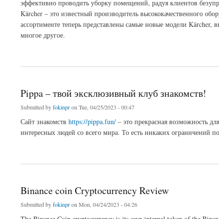
эффективно проводить уборку помещений, радуя клиентов безупр
Kärcher – это известный производитель высококачественного обор
ассортименте теперь представлены самые новые модели Kärcher, 
многое другое.
about Обновление парка техники в клининг-сервисе Клинон
Pippa – твой эксклюзивный клуб знакомств!
Submitted by
fokinpr
on Tue, 04/25/2023 - 00:47
Сайт знакомств
https://pippa.fun/
– это прекрасная возможность для
интересных людей со всего мира. То есть никаких ограничений по
about Pippa – твой эксклюзивный клуб знакомств!
Binance coin Cryptocurrency Review
Submitted by
fokinpr
on Mon, 04/24/2023 - 04:26
The Binance Coin cryptocurrency is its own internal token of the Binan