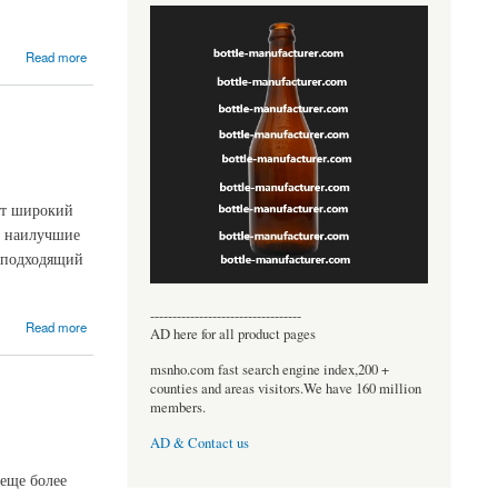
Read more
яет широкий
м наилучшие
е подходящий
----------------------------------
Read more
AD here for all product pages
msnho.com fast search engine index,200 +
counties and areas visitors.We have 160 million
members.
AD & Contact us
еще более