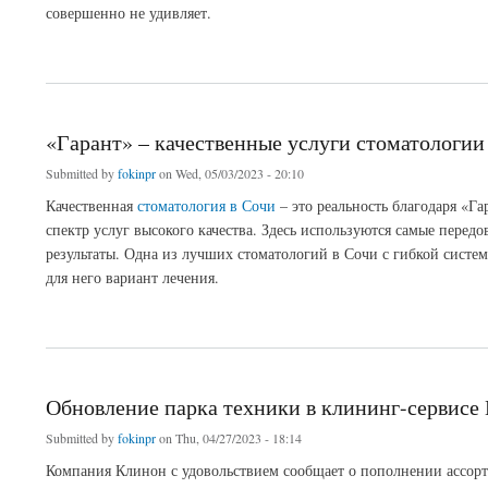
совершенно не удивляет.
about Отличный YouTube канал по IT и организационному развитию
«Гарант» – качественные услуги стоматологии
Submitted by
fokinpr
on Wed, 05/03/2023 - 20:10
Качественная
стоматология в Сочи
– это реальность благодаря «Г
спектр услуг высокого качества. Здесь используются самые пере
результаты. Одна из лучших стоматологий в Сочи с гибкой систе
для него вариант лечения.
about «Гарант» – качественные услуги стоматологии и имплантации зубов в Сочи
Обновление парка техники в клининг-сервисе
Submitted by
fokinpr
on Thu, 04/27/2023 - 18:14
Компания Клинон с удовольствием сообщает о пополнении ассорт