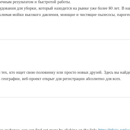
ечным результатом и быстротой работы.
удования для уборки, который находится на рынке уже более 80 лет. В н
включая мойки высокого давления, моющие и чистящие пылесосы, пароге
 тех, кто ищет свою половинку или просто новых друзей. Здесь вы найд
 географии, веб-проект открыт для регистрации абсолютно для всех.
ce exchange, you can find out more by clicking on the link:
https://plisio.net/a