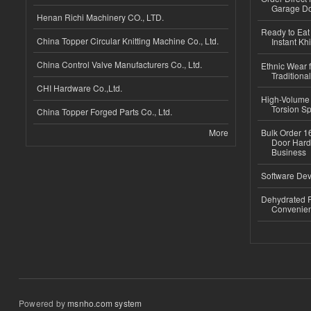
Garage Do
Henan Richi Machinery CO., LTD.
Ready to Eat 
China Topper Circular Knitting Machine Co., Ltd.
Instant Kh
China Control Valve Manufacturers Co., Ltd.
Ethnic Wear f
Traditional
CHI Hardware Co.,Ltd.
High-Volume 
Torsion Sp
China Topper Forged Parts Co., Ltd.
More
Bulk Order 16
Door Hard
Business
Software Dev
Dehydrated R
Convenient
Powered by
msnho.com system