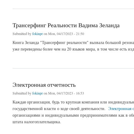
about Гендиректор АНО «ПравоРоботов» Никита Куликов реализовал новую проф
Трансерфинг Реальности Вадима Зеланда
Submitted by
fokinpr
on Mon, 04/17/2023 - 21:50
Книга Зеланда "Трансерфинг реальности" вызвала большой резона
уже переведены более чем на 20 языков мира, в том числе есть из
about Трансерфинг Реальности Вадима Зеланда
Электронная отчетность
Submitted by
fokinpr
on Mon, 04/17/2023 - 16:53
Каждая организация, будь то крупная компания или индивидуаль
государственной власти о ходе своей деятельности.
Электронная 
организациями и индивидуальными предпринимателями как в обяза
штата налогоплательщика.
about Электронная отчетность