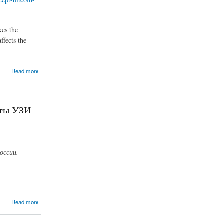
kes the
ffects the
Read more
аты УЗИ
оссии.
Read more