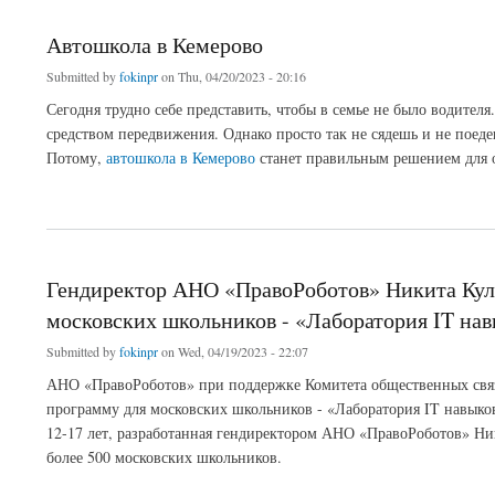
Автошкола в Кемерово
Submitted by
fokinpr
on Thu, 04/20/2023 - 20:16
Сегодня трудно себе представить, чтобы в семье не было водителя
средством передвижения. Однако просто так не сядешь и не поед
Потому,
автошкола в Кемерово
станет правильным решением для 
about Автошкола в Кемерово
Гендиректор АНО «ПравоРоботов» Никита Кул
московских школьников - «Лаборатория IT на
Submitted by
fokinpr
on Wed, 04/19/2023 - 22:07
АНО «ПравоРоботов» при поддержке Комитета общественных свя
программу для московских школьников - «Лаборатория IT навыков
12-17 лет, разработанная гендиректором АНО «ПравоРоботов» Ни
более 500 московских школьников.