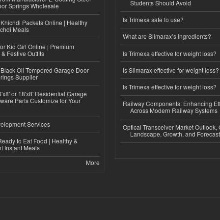
Students Should Avoid
or Springs Wholesale
Is Trimexa safe to use?
Khichdi Packets Online | Healthy
ichdi Meals
What are Slimarax’s ingredients?
or Kid Girl Online | Premium
 & Festive Outfits
Is Trimexa effective for weight loss?
Black Oil Tempered Garage Door
Is Slimarax effective for weight loss?
rings Supplier
Is Trimexa effective for weight loss?
'x8' or 18'x8' Residential Garage
ware Parts Customize for Your
Railway Components: Enhancing Eff
Across Modern Railway Systems
elopment Services
Optical Transceiver Market Outlook,
Landscape, Growth, and Forecas
eady to Eat Food | Healthy &
 Instant Meals
More