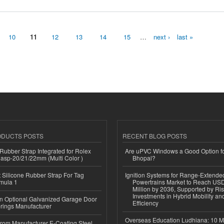
10
11
12
13
14
15
…
next ›
last »
ODUCTS POSTS
RECENT BLOG POSTS
ubber Strap Integrated for Rolex
Are uPVC Windows a Good Option f
lasp-20/21/22mm (Multi Color )
Bhopal?
Silicone Rubber Strap For Tag
Ignition Systems for Range-Extende
mula 1
Powertrains Market to Reach US
Million by 2036, Supported by Ri
Investments in Hybrid Mobility a
n Optional Galvanized Garage Door
Efficiency
rings Manufacturer
Overseas Education Ludhiana: 10 M
 from Manufacturer E-Coating Steel