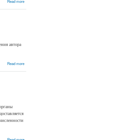
Read more
ения автора
Read more
органы
доставляется
 численности
Read more