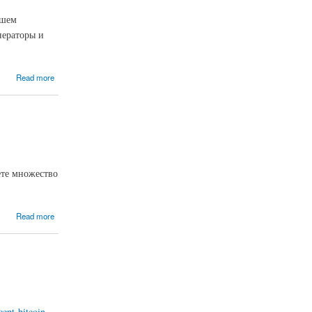
ашем
нераторы и
Read more
ете множество
Read more
ccept-bitcoin-