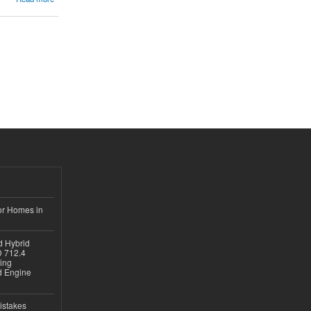
or Homes in
d Hybrid
D 712.4
sing
nd Engine
istakes