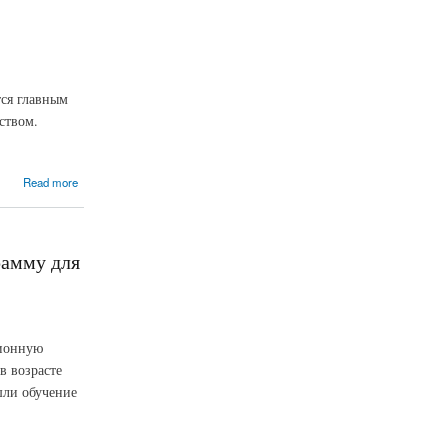
тся главным
ством.
Read more
рамму для
ционную
в возрасте
шли обучение