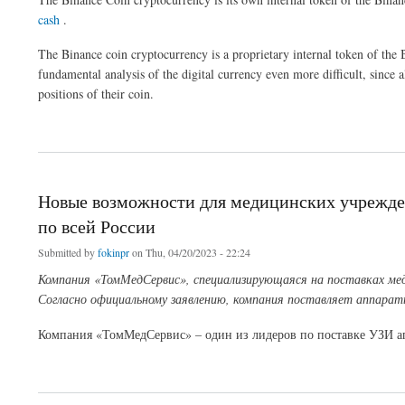
cash
.
The Binance coin cryptocurrency is a proprietary internal token of th
fundamental analysis of the digital currency even more difficult, since a
positions of their coin.
about Binance coin Cryptocurrency Review
Новые возможности для медицинских учрежде
по всей России
Submitted by
fokinpr
on Thu, 04/20/2023 - 22:24
Компания «ТомМедСервис», специализирующаяся на поставках меди
Согласно официальному заявлению, компания поставляет аппараты
Компания «ТомМедСервис» – один из лидеров по поставке УЗИ а
about Новые возможности для медицинских учреждений: компания «ТомМедСерви