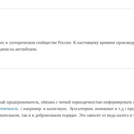
ориентационную программу для московских школьников - «Лаборатория IT навыков»
нс в эзотерическом сообществе России. К настоящему времени произвед
дания на английском.
ный предприниматель, обязана с четкой периодичностью информировать 
отчетность
( например: в налоговую, бухгалтерию, военкомат и т.д.) пре
тельном, так и в добровольном порядке. Это зависит от вида налога и