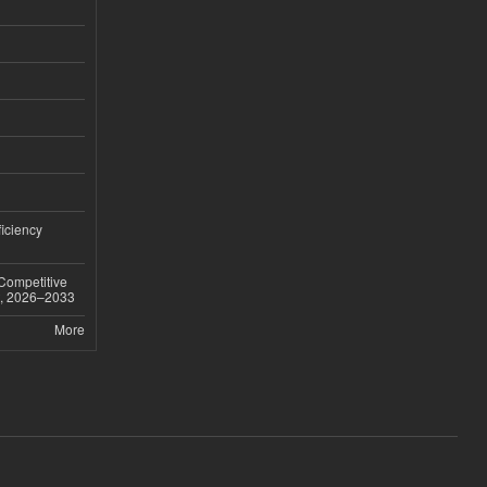
iciency
 Competitive
t, 2026–2033
More