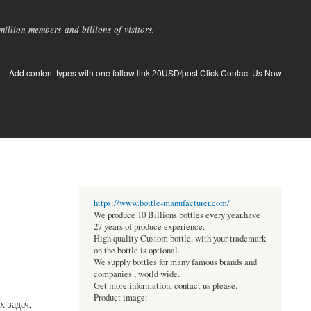
llion members and billions of visitors.
Add content types with one follow link 20USD/post.Click Contact Us Now
https://www.bottle-manufacturer.com/
We produce 10 Billions bottles every year.have
27 years of produce experience.
High quality Custom bottle, with your trademark
on the bottle is optional.
We supply bottles for many famous brands and
companies , world wide.
Get more information, contact us please.
Product image:
х задач,