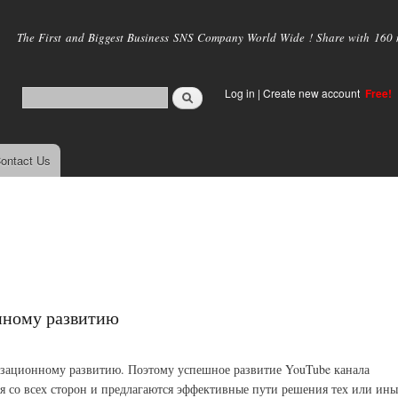
Skip to
main
The First and Biggest Business SNS Company World Wide ! Share with 160 mi
content
Log in
|
Create new account
Free!
ontact Us
нному развитию
низационному развитию. Поэтому успешное развитие YouTube канала
тся со всех сторон и предлагаются эффективные пути решения тех или ины