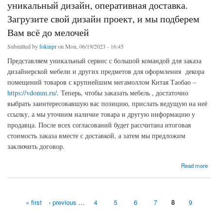
уникальный дизайн, оперативная доставка.
Загрузите свой дизайн проект, и мы подберем
Вам всё до мелочей
Submitted by
fokinpr
on Mon, 06/19/2023 - 16:45
Представляем уникальный сервис с большой командой для заказа
дизайнерской мебели и других предметов для оформления декора
помещений товаров с крупнейшим мегамоллом Китая Таобао –
https://vdomm.ru/
. Теперь, чтобы заказать мебель , достаточно
выбрать заинтересовавшую вас позицию, прислать ведущую на неё
ссылку, а мы уточним наличие товара и другую информацию у
продавца. После всех согласований будет рассчитана итоговая
стоимость заказа вместе с доставкой, а затем мы предложим
заключить договор.
about Мебель из Китая на любой вкус от эконома до элитной брендовой BAXTER,
Read more
MINOTTI, POLIFORM – широкий ассортимент, уникальный дизайн, оперативная
доставка. Загрузите свой дизайн проект, и мы подберем Вам всё до мелочей
« first
‹ previous
…
4
5
6
7
8
9
Pages