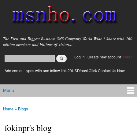
Skip to
main
content
msnho.com
The First and Biggest Business SNS Company World Wide ! Share with 160
million members and billions of visitors.
Search
Log in
|
Create new account
Free!
Search form
login link
Add content types with one follow link 20USD/post.Click Contact Us Now
Menu
Main menu
Home
»
Blogs
You are here
fokinpr's blog