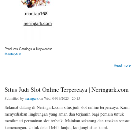
Products Catalogs & Keywords:
Mantap168
about situs Slot online terbaik dan terpercaya
Read more
Situs Judi Slot Online Terpercaya | Neringark.com
Submitted by
neringark
on Wed, 04/19/2023 - 20:15
Selamat datang di Neringark.com situs judi slot online terpercaya. Kami
menyediakan lingkungan yang aman dan terjamin bagi pemain untuk
menikmati permainan slot terbaik. Mainkan sekarang dan rasakan sensasi
kemenangan. Untuk detail lebih lanjut, kunjungi situs kami.