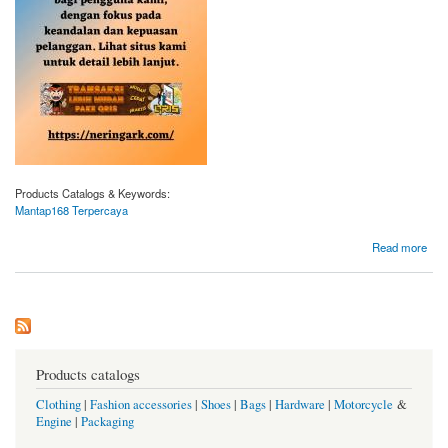
Products Catalogs & Keywords:
Mantap168 Terpercaya
about Mantap168 Terpercaya | neringark.com
Read more
Products catalogs
Clothing
|
Fashion accessories
|
Shoes
|
Bags
|
Hardware
|
Motorcycle
&
Engine
|
Packaging