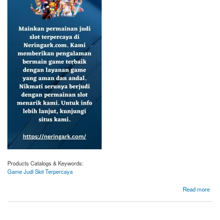
Products Catalogs & Keywords:
Game Judi Slot Terpercaya
about Game Judi Slot Terpercaya | Neringark.com
Read more