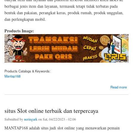
berbagai jenis item dan layanan, termasuk tetapi tidak terbatas pada
bentuk dan pakaian, perangkat keras, produk rumah, produk unggulan,
dan perlengkapan mobil.
Products Image:
Products Catalogs & Keywords:
Mantap168
about Nikmati Permainan Slot gacor & Aman Dengan Slot Terpercaya
Read more
situs Slot online terbaik dan terpercaya
Submitted by
neringark
on Sat, 04/22/2023 - 02:06
MANTAP168 adalah situs judi slot online yang menawarkan pemain