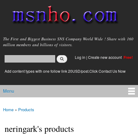
Skip to
main
content
msnho.com
The First and Biggest Business SNS Company World Wide ! Share with 160
million members and billions of visitors.
Search
Log in
|
Create new account
Free!
Search form
login link
Add content types with one follow link 20USD/post.Click Contact Us Now
Menu
Main menu
Home
»
Products
You are here
neringark's products