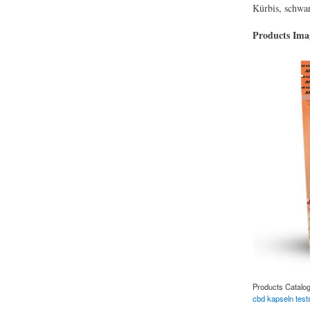
Kürbis, schwar
Products Im
Products Catalo
cbd kapseln test