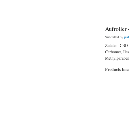
about Exotische F
Aufroller
Submitted by
jus
Zutaten: CBD 
Carbomer, Ilex
Methylparaben
Products Im