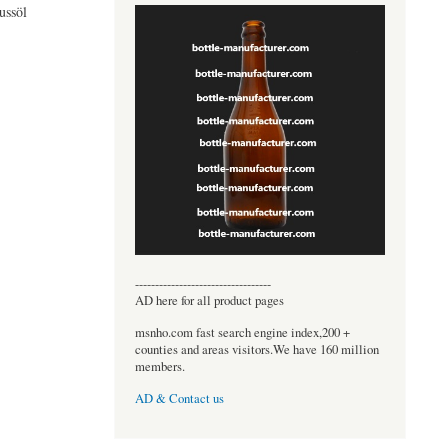
ussöl
----------------------------------
AD here for all product pages
msnho.com fast search engine index,200 +
counties and areas visitors.We have 160 million
members.
AD & Contact us