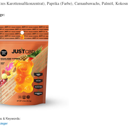
zes Karottensaftkonzentrat), Paprika (Farbe), Carnaubawachs, Palmöl, Kokosn
age:
gs & Keywords:
sieger