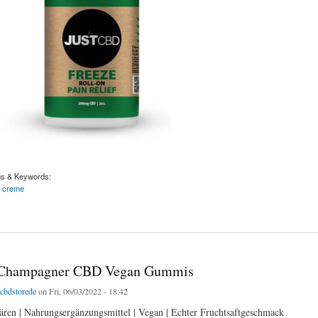
gs & Keywords:
d creme
00mg
 Champagner CBD Vegan Gummis
tcbdstorede
on Fri, 06/03/2022 - 18:42
n | Nahrungsergänzungsmittel | Vegan | Echter Fruchtsaftgeschmack