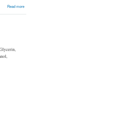
Read more
Glycerin,
anol,