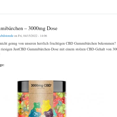
amin Kapseln
ibärchen – 3000mg Dose
tcbdstorede
on Fri, 04/15/2022 - 14:06
 nicht genug von unseren herrlich fruchtigen CBD Gummibärchen bekommen? 
r riesigen JustCBD Gummibärchen-Dose mit einem stolzen CBD-Gehalt von 30
!
age: