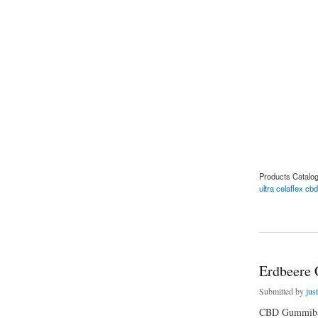
Products Catalo
ultra celaflex cb
about Aufroller – 2
Erdbeere
Submitted by
jus
CBD Gummibäre