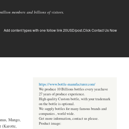
llion members and billions of visitors.
Add content types with one follow link 20USD/post.Click Contact Us Now
https://www.bottle-manufacturer.com/
We produce 10 Billions bottles every year.have
27 years of produce experience.
High quality Custom bottle, with your trademark
on the bottle is optional.
We supply bottles for many famous brands and
companies , world wide.
Get more information, contact us please.
anas, Mango,
Product image:
 (Karotte,