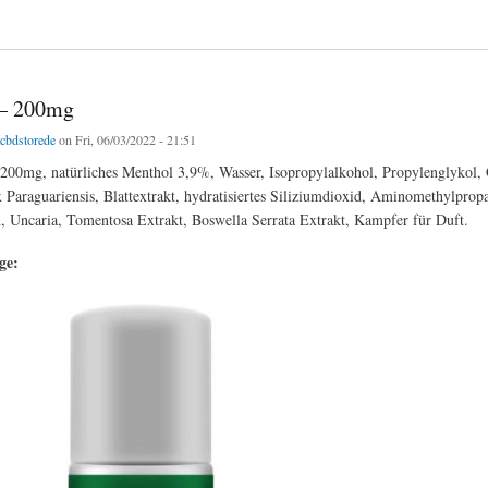
rüchte CBD Vegan Gummis
 – 200mg
tcbdstorede
on Fri, 06/03/2022 - 21:51
200mg, natürliches Menthol 3,9%, Wasser, Isopropylalkohol, Propylenglykol, 
 Paraguariensis, Blattextrakt, hydratisiertes Siliziumdioxid, Aminomethylprop
, Uncaria, Tomentosa Extrakt, Boswella Serrata Extrakt, Kampfer für Duft.
age: