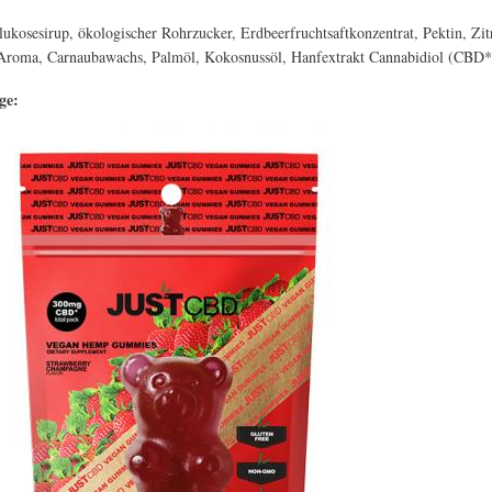
osesirup, ökologischer Rohrzucker, Erdbeerfruchtsaftkonzentrat, Pektin, Zit
 Aroma, Carnaubawachs, Palmöl, Kokosnussöl, Hanfextrakt Cannabidiol (CBD*
age: