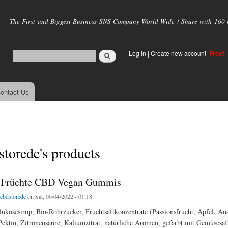
Skip to
main
The First and Biggest Business SNS Company World Wide ! Share with 160 mi
content
Log in
|
Create new account
Free!
ontact Us
storede's products
e Früchte CBD Vegan Gummis
tcbdstorede
on Sat, 06/04/2022 - 01:18
osesirup, Bio-Rohrzucker, Fruchtsaftkonzentrate (Passionsfrucht, Apfel, An
Pektin, Zitronensäure, Kaliumzitrat, natürliche Aromen, gefärbt mit Gemüsesaft