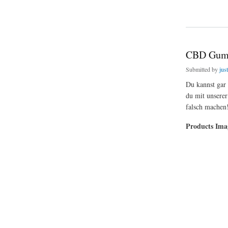
about CBD Multivit
CBD Gumm
Submitted by
jus
Du kannst gar
du mit unsere
falsch machen
Products Im