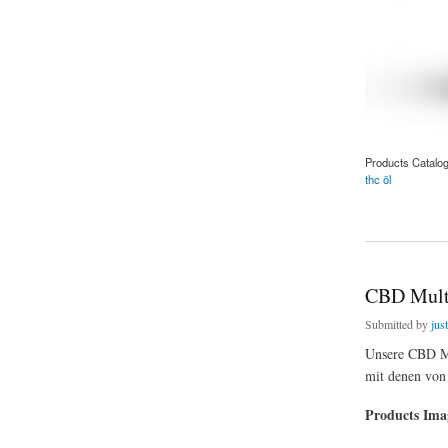
Products Catalo
thc öl
about Erdbeere C
CBD Mult
Submitted by
jus
Unsere CBD Mul
mit denen von
Products Im