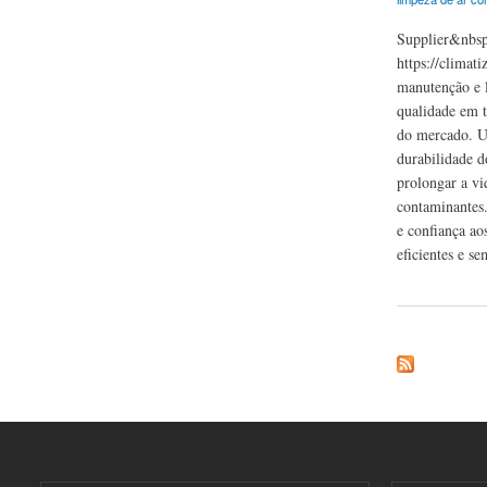
Supplier&nbsp
https://climat
manutenção e l
qualidade em t
do mercado. Ut
durabilidade d
prolongar a vi
contaminantes.
e confiança ao
eficientes e se
about Climatize M