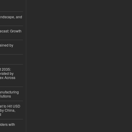
andscape, and
ecast: Growth
ained by
t 2035:
erated by
gex Across
anufacturing
lutions
et to Hit USD
 by China,
d
iders with