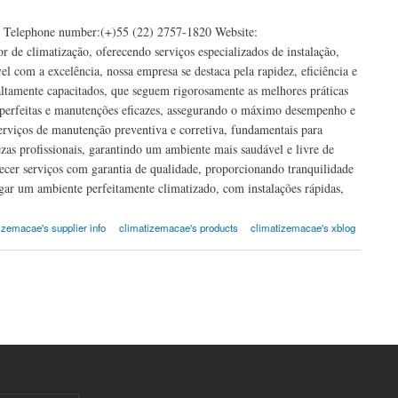
r Telephone number:(+)55 (22) 2757-1820 Website:
 de climatização, oferecendo serviços especializados de instalação,
om a excelência, nossa empresa se destaca pela rapidez, eficiência e
 altamente capacitados, que seguem rigorosamente as melhores práticas
s perfeitas e manutenções eficazes, assegurando o máximo desempenho e
erviços de manutenção preventiva e corretiva, fundamentais para
zas profissionais, garantindo um ambiente mais saudável e livre de
recer serviços com garantia de qualidade, proporcionando tranquilidade
egar um ambiente perfeitamente climatizado, com instalações rápidas,
izemacae's supplier info
climatizemacae's products
climatizemacae's xblog