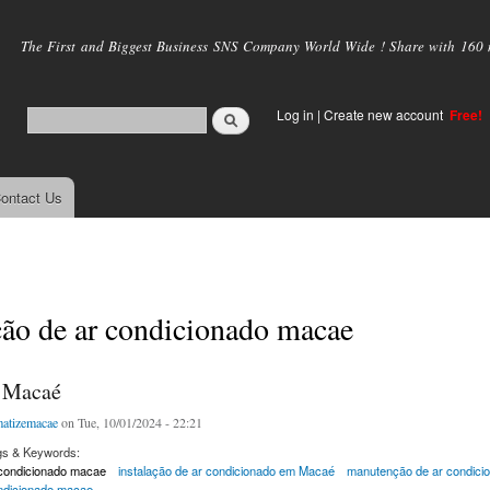
Skip to
main
The First and Biggest Business SNS Company World Wide ! Share with 160 mi
content
Log in
|
Create new account
Free!
ontact Us
ção de ar condicionado macae
 Macaé
matizemacae
on Tue, 10/01/2024 - 22:21
gs & Keywords:
 condicionado macae
instalação de ar condicionado em Macaé
manutenção de ar condici
ondicionado macae