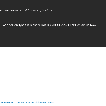
llion members and billions of visitors.
Add content types with one follow link 20USD/post.Click Contact Us Now
onado macae
conserto ar condicionado macae