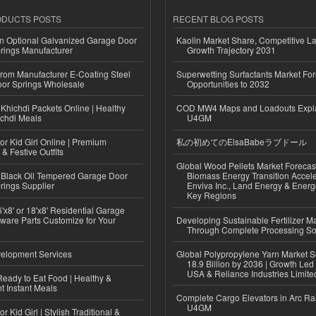
ODUCTS POSTS
RECENT BLOG POSTS
n Optional Galvanized Garage Door
Kaolin Market Share, Competitive L
rings Manufacturer
Growth Trajectory 2031
 from Manufacturer E-Coating Steel
Superwetting Surfactants Market For
or Springs Wholesale
Opportunities to 2032
Khichdi Packets Online | Healthy
COD MW4 Maps and Loadouts Expl
ichdi Meals
U4GM
or Kid Girl Online | Premium
私の初めてのElsaBabeラブドール
 & Festive Outfits
Global Wood Pellets Market Forecas
Black Oil Tempered Garage Door
Biomass Energy Transition Accel
rings Supplier
Enviva Inc., Land Energy & Ener
Key Regions
'x8' or 18'x8' Residential Garage
ware Parts Customize for Your
Developing Sustainable Fertilizer M
Through Complete Processing So
elopment Services
Global Polypropylene Yarn Market S
18.9 Billion by 2036 | Growth Led
USA & Reliance Industries Limite
eady to Eat Food | Healthy &
 Instant Meals
Complete Cargo Elevators in Arc Ra
U4GM
r Kid Girl | Stylish Traditional &