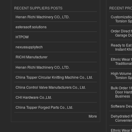
RECENT SUPPLIERS POSTS
RECENT PR
Henan Richi Machinery CO., LTD.
Customizatio
Torsion Sp
esferasoft solutions
Order Direct
Garage Do
HTPOW
Ready to Eat 
nexussupplytech
Instant Kh
RICHI Manufacturer
Ethnic Wear f
Traditional
Henan Richi Machinery CO., LTD.
High-Volume 
China Topper Circular Knitting Machine Co., Ltd.
Torsion Sp
China Control Valve Manufacturers Co., Ltd.
Bulk Order 16
Door Hard
Business
CHI Hardware Co.,Ltd.
Software Dev
China Topper Forged Parts Co., Ltd.
More
Dehydrated R
Convenient
Ethnic Wear fo