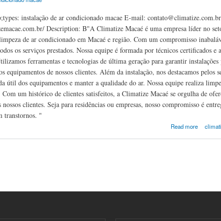
;types: instalação de ar condicionado macae E-mail: contato@climatize.com.b
izemacae.com.br/ Description: B"A Climatize Macaé é uma empresa líder no setor
impeza de ar condicionado em Macaé e região. Com um compromisso inabalável c
odos os serviços prestados. Nossa equipe é formada por técnicos certificados e
ilizamos ferramentas e tecnologias de última geração para garantir instalaçõe
os equipamentos de nossos clientes. Além da instalação, nos destacamos pelos s
da útil dos equipamentos e manter a qualidade do ar. Nossa equipe realiza limpe
 Com um histórico de clientes satisfeitos, a Climatize Macaé se orgulha de ofe
s nossos clientes. Seja para residências ou empresas, nosso compromisso é entr
m transtornos. "
acaé
Read more
climat