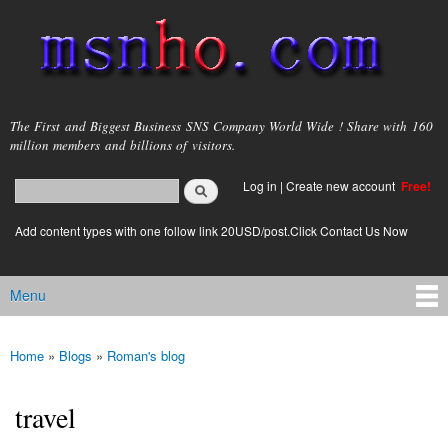
Skip to
main
content
msnho.com
The First and Biggest Business SNS Company World Wide ! Share with 160
million members and billions of visitors.
Search
Log in
|
Create new account
Free!
Search form
login link
Add content types with one follow link 20USD/post.Click Contact Us Now
Menu
Main menu
Home
»
Blogs
»
Roman's blog
You are here
travel