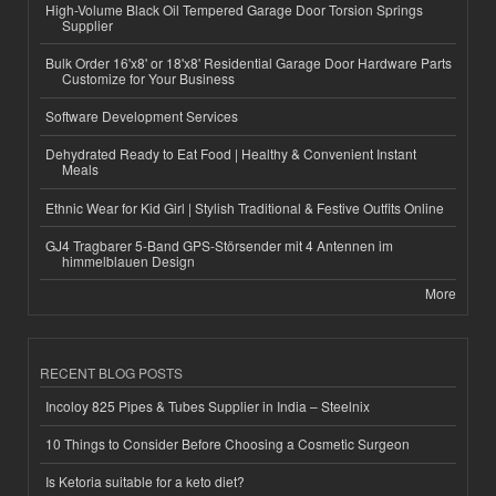
High-Volume Black Oil Tempered Garage Door Torsion Springs
Supplier
Bulk Order 16'x8' or 18'x8' Residential Garage Door Hardware Parts
Customize for Your Business
Software Development Services
Dehydrated Ready to Eat Food | Healthy & Convenient Instant
Meals
Ethnic Wear for Kid Girl | Stylish Traditional & Festive Outfits Online
GJ4 Tragbarer 5-Band GPS-Störsender mit 4 Antennen im
himmelblauen Design
More
RECENT BLOG POSTS
Incoloy 825 Pipes & Tubes Supplier in India – Steelnix
10 Things to Consider Before Choosing a Cosmetic Surgeon
Is Ketoria suitable for a keto diet?