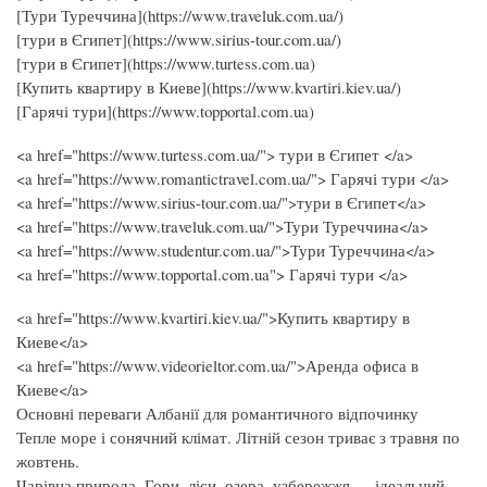
[Тури Туреччина](https://www.traveluk.com.ua/)
[тури в Єгипет](https://www.sirius-tour.com.ua/)
[тури в Єгипет](https://www.turtess.com.ua)
[Купить квартиру в Киеве](https://www.kvartiri.kiev.ua/)
[Гарячі тури](https://www.topportal.com.ua)
<a href="https://www.turtess.com.ua/"> тури в Єгипет </a>
<a href="https://www.romantictravel.com.ua/"> Гарячі тури </a>
<a href="https://www.sirius-tour.com.ua/">тури в Єгипет</a>
<a href="https://www.traveluk.com.ua/">Тури Туреччина</a>
<a href="https://www.studentur.com.ua/">Тури Туреччина</a>
<a href="https://www.topportal.com.ua"> Гарячі тури </a>
<a href="https://www.kvartiri.kiev.ua/">Купить квартиру в
Киеве</a>
<a href="https://www.videorieltor.com.ua/">Аренда офиса в
Киеве</a>
Основні переваги Албанії для романтичного відпочинку
Тепле море і сонячний клімат. Літній сезон триває з травня по
жовтень.
Чарівна природа. Гори, ліси, озера, узбережжя — ідеальний