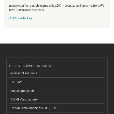
msnho.com fast search engine index,200 + counties and areas visitors.We
have 160 million members.
AD & Contact us
RECENT SUPPLIERS POSTS
esferasoft solutions
HTPOW
nexussupplytech
RICHI Manufacturer
Henan Richi Machinery CO., LTD.