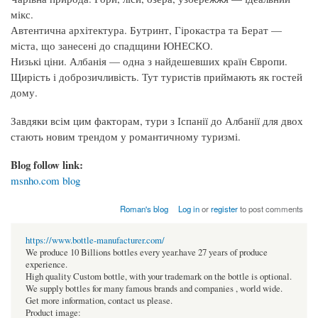
мікс.
Автентична архітектура. Бутринт, Гірокастра та Берат —
міста, що занесені до спадщини ЮНЕСКО.
Низькі ціни. Албанія — одна з найдешевших країн Європи.
Щирість і доброзичливість. Тут туристів приймають як гостей
дому.
Завдяки всім цим факторам, тури з Іспанії до Албанії для двох
стають новим трендом у романтичному туризмі.
Blog follow link:
msnho.com blog
Roman's blog
Log in
or
register
to post comments
https://www.bottle-manufacturer.com/
We produce 10 Billions bottles every year.have 27 years of produce
experience.
High quality Custom bottle, with your trademark on the bottle is optional.
We supply bottles for many famous brands and companies , world wide.
Get more information, contact us please.
Product image: