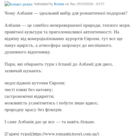
Submitted by
Roman
on Tue, 05/19/2026 - 03:57
Чому Албанія — ідеальний вибір для романтичної подорожі?
Албанія — це симбіоз неперевершеної природи, теплого моря,
привітної культури та приголомшливої автентичності. На
відміну від комерціалізованих курортів Європи, тут все ще
панує щирість, а атмосфера запрошує до неспішного,
душевного відпочинку.
Пари, які обирають тури з Іспанії до Албанії для двох,
зазвичай шукають:
недосліджені куточки Європи;
чисті пляжі без натовпу;
гастрономічні відкриття;
можливість усамітнитись і побути лише вдвох;
природну красу без фільтрів.
І саме Албанія дає це все — та навіть більше.
[Гарячі тури](https://www.romantictravel.com.ua/)