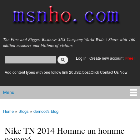
Skip to
main
content
msnho.com
The First and Biggest Business SNS Company World Wide ! Share with 160
million members and billions of visitors.
Search
Log in
|
Create new account
Free!
Search form
login link
Add content types with one follow link 20USD/post.Click Contact Us Now
Menu
Main menu
Home
»
Blogs
»
dernoot's blog
You are here
Nike TN 2014 Homme un homme
nommé