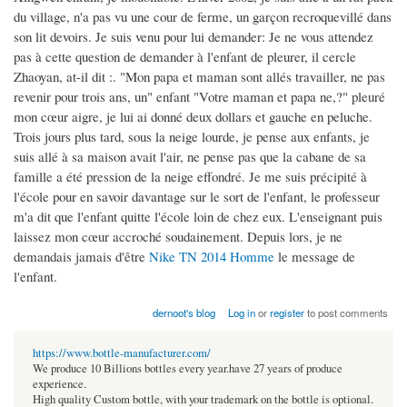
du village, n'a pas vu une cour de ferme, un garçon recroquevillé dans
son lit devoirs. Je suis venu pour lui demander: Je ne vous attendez
pas à cette question de demander à l'enfant de pleurer, il cercle
Zhaoyan, at-il dit :. "Mon papa et maman sont allés travailler, ne pas
revenir pour trois ans, un" enfant "Votre maman et papa ne,?" pleuré
mon cœur aigre, je lui ai donné deux dollars et gauche en peluche.
Trois jours plus tard, sous la neige lourde, je pense aux enfants, je
suis allé à sa maison avait l'air, ne pense pas que la cabane de sa
famille a été pression de la neige effondré. Je me suis précipité à
l'école pour en savoir davantage sur le sort de l'enfant, le professeur
m'a dit que l'enfant quitte l'école loin de chez eux. L'enseignant puis
laissez mon cœur accroché soudainement. Depuis lors, je ne
demandais jamais d'être
Nike TN 2014 Homme
le message de
l'enfant.
dernoot's blog
Log in
or
register
to post comments
https://www.bottle-manufacturer.com/
We produce 10 Billions bottles every year.have 27 years of produce
experience.
High quality Custom bottle, with your trademark on the bottle is optional.