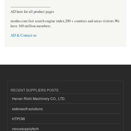
----------------------------------
AD here for all product pages
msnho.com fast search engine index,200 + counties and areas visitors.We
have 160 million members.
AD & Contact us
RECENT SUPPLIERS POSTS
Henan Richi Machinery CO., LTD.
esferasoft solutions
HTPOW
nexussupplytech