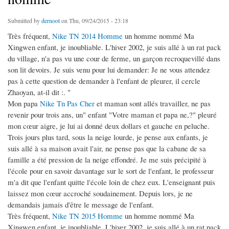
Submitted by
dernoot
on Thu, 09/24/2015 - 23:18
Très fréquent,
Nike TN 2014 Homme
un homme nommé Ma
Xingwen enfant, je inoubliable. L'hiver 2002, je suis allé à un rat pack
du village, n'a pas vu une cour de ferme, un garçon recroquevillé dans
son lit devoirs. Je suis venu pour lui demander: Je ne vous attendez
pas à cette question de demander à l'enfant de pleurer, il cercle
Zhaoyan, at-il dit :. "
Mon papa
Nike Tn Pas Cher
et maman sont allés travailler, ne pas
revenir pour trois ans, un" enfant "Votre maman et papa ne,?" pleuré
mon cœur aigre, je lui ai donné deux dollars et gauche en peluche.
Trois jours plus tard, sous la neige lourde, je pense aux enfants, je
suis allé à sa maison avait l'air, ne pense pas que la cabane de sa
famille a été pression de la neige effondré. Je me suis précipité à
l'école pour en savoir davantage sur le sort de l'enfant, le professeur
m'a dit que l'enfant quitte l'école loin de chez eux. L'enseignant puis
laissez mon cœur accroché soudainement. Depuis lors, je ne
demandais jamais d'être le message de l'enfant.
Très fréquent,
Nike TN 2015 Homme
un homme nommé Ma
Xingwen enfant, je inoubliable. L'hiver 2002, je suis allé à un rat pack