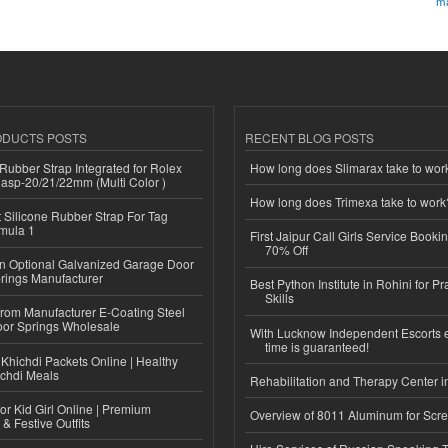
ma
ODUCTS POSTS
RECENT BLOG POSTS
ubber Strap Integrated for Rolex
How long does Slimarax take to wor
lasp-20/21/22mm (Multi Color )
How long does Trimexa take to work
Silicone Rubber Strap For Tag
mula 1
First Jaipur Call Girls Service Booki
70% Off
n Optional Galvanized Garage Door
rings Manufacturer
Best Python Institute in Rohini for P
Skills
 from Manufacturer E-Coating Steel
or Springs Wholesale
With Lucknow Independent Escorts 
time is guaranteed!
Khichdi Packets Online | Healthy
ichdi Meals
Rehabilitation and Therapy Center i
or Kid Girl Online | Premium
Overview of 8011 Aluminum for Scr
 & Festive Outfits