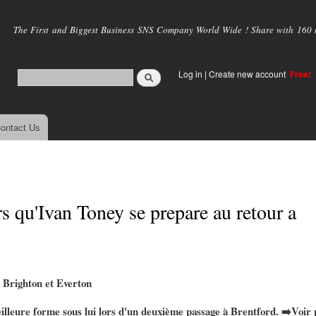
Skip to
main
The First and Biggest Business SNS Company World Wide ! Share with 160 mi
content
Log in
|
Create new account
Free!
ontact Us
 qu'Ivan Toney se prepare au retour a
à Brighton et Everton
leure forme sous lui lors d'un deuxième passage à Brentford. ➡️Voir 