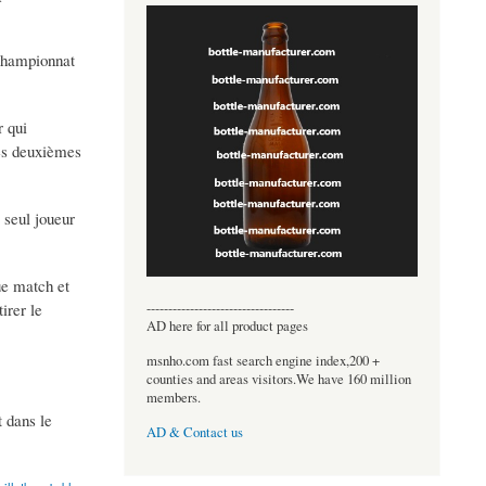
 championnat
r qui
 ses deuxièmes
e seul joueur
ue match et
----------------------------------
irer le
AD here for all product pages
msnho.com fast search engine index,200 +
counties and areas visitors.We have 160 million
members.
t dans le
AD & Contact us