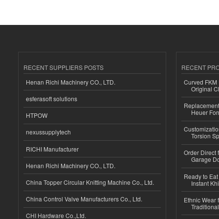
RECENT SUPPLIERS POSTS
RECENT PR
Henan Richi Machinery CO., LTD.
Curved FKM R
Original C
esferasoft solutions
Replacement 
Heuer For
HTPOW
Customizatio
nexussupplytech
Torsion Sp
RICHI Manufacturer
Order Direct
Garage Do
Henan Richi Machinery CO., LTD.
Ready to Eat 
China Topper Circular Knitting Machine Co., Ltd.
Instant Kh
China Control Valve Manufacturers Co., Ltd.
Ethnic Wear f
Traditional
CHI Hardware Co.,Ltd.