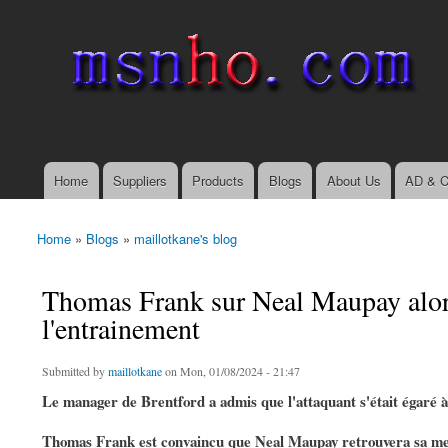
msnho.com
Search
Search form
login link
Home
Suppliers
Products
Blogs
About Us
AD & C
Main menu
Home
»
Blogs
»
maillotkane's blog
You are here
Thomas Frank sur Neal Maupay alors
l'entrainement
Submitted by
maillotkane
on Mon, 01/08/2024 - 21:47
Le manager de Brentford a admis que l'attaquant s'était égaré 
Thomas Frank est convaincu que Neal Maupay retrouvera sa meil