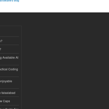
illotkane's blog
k?
?
ng Available At
ractical Coding
enjoyable
n faisalabad
ew Caps