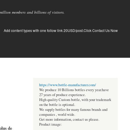
llion members and billions of visitors.
Add content types with one follow link 20USD/post.Click Contact Us Now
https://www.bottle-manufacturer.com/
We produce 10 Billions bottles every year.have
27 years of produce experience.
High quality Custom bottle, with your trademark
on the bottle is optional.
We supply bottles for many famous brands and
companies , world wide.
Get more information, contact us please.
Product image:
plus de