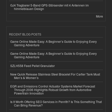
GJ4 Tragbarer 5-Band GPS-Störsender mit 4 Antennen im
himmelblauen Design
More
RECENT BLOG POSTS
Game Online Made Easy: A Beginner’s Guide to Enjoying Every
Gaming Adventure
Game Online Made Easy: A Beginner’s Guide to Enjoying Every
Gaming Adventure
SZLH558 Feed Pellet Granulator
New Quick Release Stainless Steel Bracelet For Cartier Tank Must
Men’s & Women’s
EGR and Emissions Control Actuator Systems Market Forecast
Through 2036 Highlights Robust Growth from Automotive
Powertrain Innovation
Is It Worth Offering SEO Services in Penrith? Is This Something That
Can Bring Revenue?