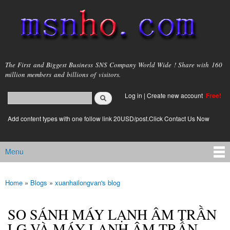
Skip to
main
content
msnho.com
The First and Biggest Business SNS Company World Wide ! Share with 160
million members and billions of visitors.
Search
Log in
|
Create new account
Free!
Search form
login link
Add content types with one follow link 20USD/post.Click Contact Us Now
Menu
Main menu
Home
»
Blogs
»
xuanhailongvan's blog
You are here
SO SÁNH MÁY LẠNH ÂM TRẦN
LG VÀ MÁY LẠNH ÂM TRẦN