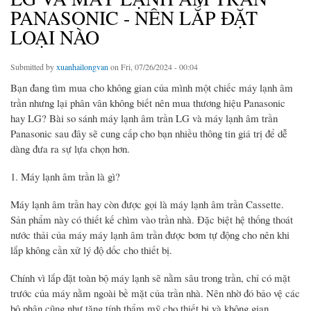
PANASONIC - NÊN LẮP ĐẶT
LOẠI NÀO
Submitted by
xuanhailongvan
on Fri, 07/26/2024 - 00:04
Bạn đang tìm mua cho không gian của mình một chiếc máy lạnh âm
trần nhưng lại phân vân không biết nên mua thương hiệu Panasonic
hay LG? Bài so sánh máy lạnh âm trần LG và máy lạnh âm trần
Panasonic sau đây sẽ cung cấp cho bạn nhiều thông tin giá trị để dễ
dàng đưa ra sự lựa chọn hơn.
1. Máy lạnh âm trần là gì?
Máy lạnh âm trần hay còn được gọi là máy lạnh âm trần Cassette.
Sản phẩm này có thiết kế chìm vào trần nhà. Đặc biệt hệ thống thoát
nước thải của máy máy lạnh âm trần được bơm tự động cho nên khi
lắp không cần xử lý độ dốc cho thiết bị.
Chính vì lắp đặt toàn bộ máy lạnh sẽ nằm sâu trong trần, chỉ có mặt
trước của máy nằm ngoài bề mặt của trần nhà. Nên nhờ đó bảo vệ các
bộ phận cũng như tăng tính thẩm mỹ cho thiết bị và không gian.