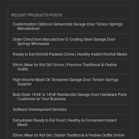
RECENT PRODUCTS POSTS
Customization Optional Galvanized Garage Door Torsion Springs
Manufacturer
Order Direct from Manufacturer E-Coating Steel Garage Door
Springs Wholesale
Ready to Eat Khichdi Packets Online | Healthy Instant Khichdi Meals
Ethnic Wear for Kid Girl Online | Premium Traditional & Festive
Outfits
High-Volume Black Oil Tempered Garage Door Torsion Springs
Supplier
Bulk Order 16'x8' or 18'x8' Residential Garage Door Hardware Parts
Customize for Your Business
Software Development Services
Dehydrated Ready to Eat Food | Healthy & Convenient Instant
Meals
Ethnic Wear for Kid Girl | Stylish Traditional & Festive Outfits Online