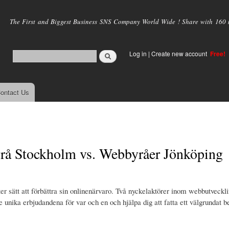
Skip to
main
The First and Biggest Business SNS Company World Wide ! Share with 160 mi
content
Log in
|
Create new account
Free!
ontact Us
byrå Stockholm vs. Webbyråer Jönköping
efter sätt att förbättra sin onlinenärvaro. Två nyckelaktörer inom webbutveck
nika erbjudandena för var och en och hjälpa dig att fatta ett välgrundat be