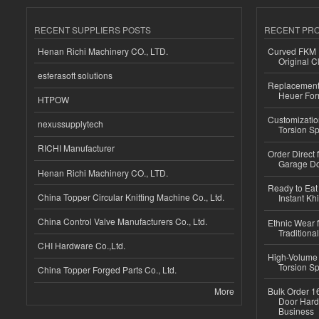
RECENT SUPPLIERS POSTS
RECENT PR
Henan Richi Machinery CO., LTD.
Curved FKM R
Original C
esferasoft solutions
Replacement 
Heuer For
HTPOW
Customizatio
nexussupplytech
Torsion Sp
RICHI Manufacturer
Order Direct
Garage Do
Henan Richi Machinery CO., LTD.
Ready to Eat 
China Topper Circular Knitting Machine Co., Ltd.
Instant Kh
China Control Valve Manufacturers Co., Ltd.
Ethnic Wear f
Traditional
CHI Hardware Co.,Ltd.
High-Volume 
Torsion Sp
China Topper Forged Parts Co., Ltd.
More
Bulk Order 16
Door Hard
Business