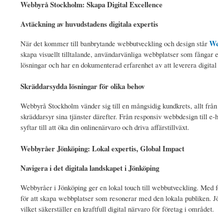
Webbyrå Stockholm: Skapa Digital Excellence
Avtäckning av huvudstadens digitala expertis
We
När det kommer till banbrytande webbutveckling och design står
skapa visuellt tilltalande, användarvänliga webbplatser som fångar
lösningar och har en dokumenterad erfarenhet av att leverera digital
Skräddarsydda lösningar för olika behov
Webbyrå Stockholm vänder sig till en mångsidig kundkrets, allt från s
skräddarsyr sina tjänster därefter. Från responsiv webbdesign till 
syftar till att öka din onlinenärvaro och driva affärstillväxt.
Webbyråer Jönköping: Lokal expertis, Global Impact
Navigera i det digitala landskapet i Jönköping
Webbyråer i Jönköping ger en lokal touch till webbutveckling. Med f
för att skapa webbplatser som resonerar med den lokala publiken. J
vilket säkerställer en kraftfull digital närvaro för företag i området.