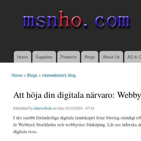
msnho.com
Search
Search form
login link
Home
Suppliers
Products
Blogs
About Us
AD & C
Main menu
Home
»
Blogs
»
interwebsite's blog
You are here
Att höja din digitala närvaro: Web
Submitted by
interwebsite
on Sun, 01/14/2024 - 07:34
I det snabbt föränderliga digitala landskapet letar företag ständigt 
är Webbyrå Stockholm och webbyråer Jönköping. Låt oss utforska de u
digitala resa.