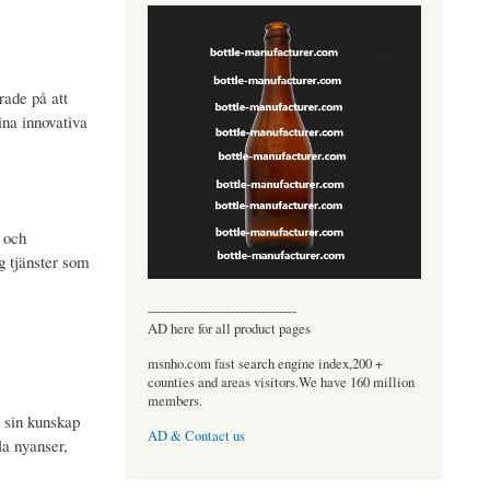
rade på att
ina innovativa
g och
g tjänster som
----------------------------------
AD here for all product pages
msnho.com fast search engine index,200 +
counties and areas visitors.We have 160 million
members.
r sin kunskap
AD & Contact us
la nyanser,