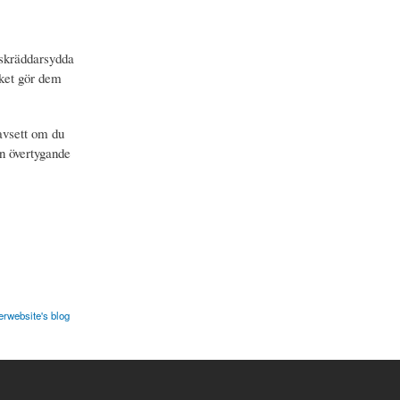
r skräddarsydda
lket gör dem
avsett om du
en övertygande
terwebsite's blog