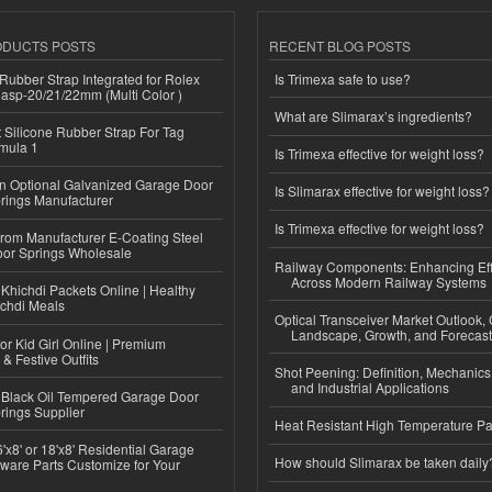
ODUCTS POSTS
RECENT BLOG POSTS
ubber Strap Integrated for Rolex
Is Trimexa safe to use?
lasp-20/21/22mm (Multi Color )
What are Slimarax’s ingredients?
Silicone Rubber Strap For Tag
mula 1
Is Trimexa effective for weight loss?
n Optional Galvanized Garage Door
Is Slimarax effective for weight loss?
rings Manufacturer
Is Trimexa effective for weight loss?
 from Manufacturer E-Coating Steel
or Springs Wholesale
Railway Components: Enhancing Eff
Across Modern Railway Systems
Khichdi Packets Online | Healthy
ichdi Meals
Optical Transceiver Market Outlook,
Landscape, Growth, and Forecas
or Kid Girl Online | Premium
 & Festive Outfits
Shot Peening: Definition, Mechanics
and Industrial Applications
Black Oil Tempered Garage Door
rings Supplier
Heat Resistant High Temperature Pa
'x8' or 18'x8' Residential Garage
How should Slimarax be taken daily
ware Parts Customize for Your