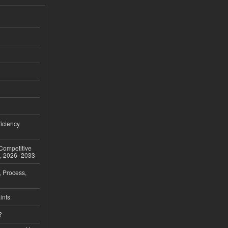
iciency
 Competitive
t, 2026–2033
, Process,
ints
?