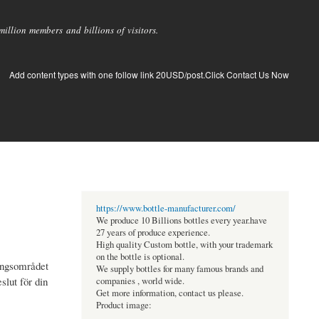
llion members and billions of visitors.
Add content types with one follow link 20USD/post.Click Contact Us Now
https://www.bottle-manufacturer.com/
We produce 10 Billions bottles every year.have
27 years of produce experience.
High quality Custom bottle, with your trademark
on the bottle is optional.
lingsområdet
We supply bottles for many famous brands and
slut för din
companies , world wide.
Get more information, contact us please.
Product image: