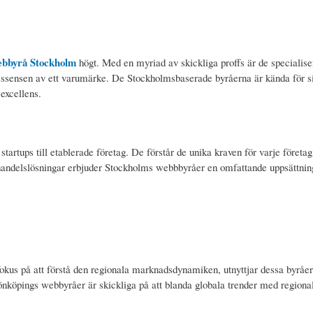
bbyrå Stockholm
högt. Med en myriad av skickliga proffs är de specialise
 essensen av ett varumärke. De Stockholmsbaserade byråerna är kända för s
 excellens.
tartups till etablerade företag. De förstår de unika kraven för varje företa
e-handelslösningar erbjuder Stockholms webbbyråer en omfattande uppsättnin
okus på att förstå den regionala marknadsdynamiken, utnyttjar dessa byråe
önköpings webbyråer är skickliga på att blanda globala trender med regiona