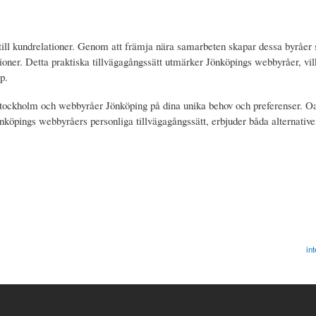
ätt till kundrelationer. Genom att främja nära samarbeten skapar dessa byråe
sioner. Detta praktiska tillvägagångssätt utmärker Jönköpings webbyråer, vi
p.
tockholm och webbyråer Jönköping på dina unika behov och preferenser. O
önköpings webbyråers personliga tillvägagångssätt, erbjuder båda alternativ
in