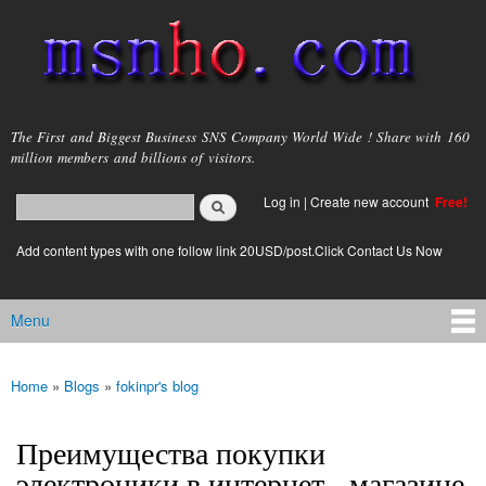
Skip to
main
content
msnho.com
The First and Biggest Business SNS Company World Wide ! Share with 160
million members and billions of visitors.
Search
Log in
|
Create new account
Free!
Search form
login link
Add content types with one follow link 20USD/post.Click Contact Us Now
Menu
Main menu
Home
»
Blogs
»
fokinpr's blog
You are here
Преимущества покупки
электроники в интернет - магазине