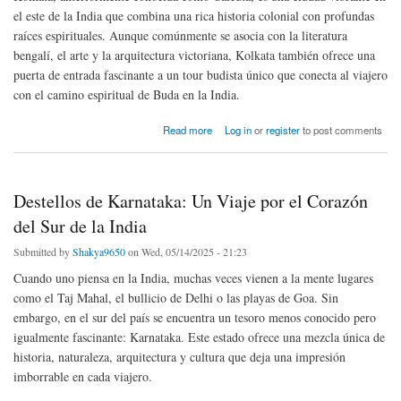
el este de la India que combina una rica historia colonial con profundas
raíces espirituales. Aunque comúnmente se asocia con la literatura
bengalí, el arte y la arquitectura victoriana, Kolkata también ofrece una
puerta de entrada fascinante a un tour budista único que conecta al viajero
con el camino espiritual de Buda en la India.
about Tour Budista con Kolkata: Un Viaje Espiritual al Corazón del Budismo en la India
Read more
Log in
or
register
to post comments
Oriental
Destellos de Karnataka: Un Viaje por el Corazón
del Sur de la India
Submitted by
Shakya9650
on Wed, 05/14/2025 - 21:23
Cuando uno piensa en la India, muchas veces vienen a la mente lugares
como el Taj Mahal, el bullicio de Delhi o las playas de Goa. Sin
embargo, en el sur del país se encuentra un tesoro menos conocido pero
igualmente fascinante: Karnataka. Este estado ofrece una mezcla única de
historia, naturaleza, arquitectura y cultura que deja una impresión
imborrable en cada viajero.