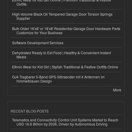
Outfits
High-Volume Black Oil Tempered Garage Door Torsion Springs
Supplier
Bulk Order 16'x8' or 18'x8' Residential Garage Door Hardware Parts
Customize for Your Business
Software Development Services
Dehydrated Ready to Eat Food | Healthy & Convenient Instant
Meals
Ethnic Wear for Kid Girl | Stylish Traditional & Festive Outfits Online
GJ4 Tragbarer 5-Band GPS-Störsender mit 4 Antennen im
himmelblauen Design
More
RECENT BLOG POSTS
Telematics and Connectivity Control Unit Systems Market to Reach
USD 16.6 Billion by 2036, Driven by Autonomous Driving