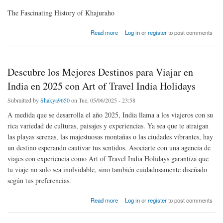
The Fascinating History of Khajuraho
about Discover Khajuraho: A Timeless Blend of Art, Culture, and Spirituality
Read more
Log in
or
register
to post comments
Descubre los Mejores Destinos para Viajar en
India en 2025 con Art of Travel India Holidays
Submitted by
Shakya9650
on Tue, 05/06/2025 - 23:58
A medida que se desarrolla el año 2025, India llama a los viajeros con su
rica variedad de culturas, paisajes y experiencias. Ya sea que te atraigan
las playas serenas, las majestuosas montañas o las ciudades vibrantes, hay
un destino esperando cautivar tus sentidos. Asociarte con una agencia de
viajes con experiencia como Art of Travel India Holidays garantiza que
tu viaje no solo sea inolvidable, sino también cuidadosamente diseñado
según tus preferencias.
about Descubre los Mejores Destinos para Viajar en India en 2025 con Art of Travel India
Read more
Log in
or
register
to post comments
Holidays