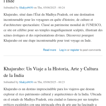
l'Inde
Submitted by
Shakya9650
on Thu, 05/08/2025 - 00:24
Khajuraho, situé dans l'État du Madhya Pradesh, est une destination
incontournable pour les voyageurs en quête d'histoire, de culture et
d'architecture spectaculaire. Classé au patrimoine mondial de l'UNESCO,
ce site est célèbre pour ses temples magnifiquement sculptés, illustrant des
scènes érotiques et des représentations divines. Découvrez pourquoi
Khajuraho est une étape incontournable pour tout voyage en Inde.
about Khajuraho : Un Joyau Historique et Culturel de l'Inde
Read more
Log in
or
register
to post comments
Khajuraho: Un Viaje a la Historia, Arte y Cultura
de la India
Submitted by
Shakya9650
on Thu, 05/08/2025 - 00:23
Khajuraho es un destino imprescindible para los viajeros que desean
explorar el rico patrimonio cultural y arquitectónico de la India. Ubicada
en el estado de Madhya Pradesh, esta ciudad es famosa por sus templos
eróticos esculpidos con una intrincada obra de arte que ha fascinado a