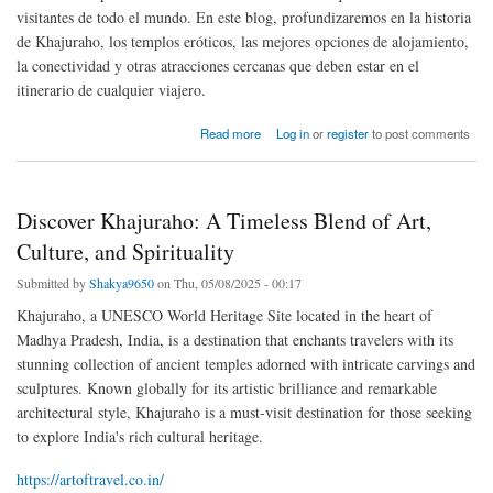
visitantes de todo el mundo. En este blog, profundizaremos en la historia
de Khajuraho, los templos eróticos, las mejores opciones de alojamiento,
la conectividad y otras atracciones cercanas que deben estar en el
itinerario de cualquier viajero.
about Khajuraho: Un Viaje a la Historia, Arte y Cultura de la India
Read more
Log in
or
register
to post comments
Discover Khajuraho: A Timeless Blend of Art,
Culture, and Spirituality
Submitted by
Shakya9650
on Thu, 05/08/2025 - 00:17
Khajuraho, a UNESCO World Heritage Site located in the heart of
Madhya Pradesh, India, is a destination that enchants travelers with its
stunning collection of ancient temples adorned with intricate carvings and
sculptures. Known globally for its artistic brilliance and remarkable
architectural style, Khajuraho is a must-visit destination for those seeking
to explore India's rich cultural heritage.
https://artoftravel.co.in/