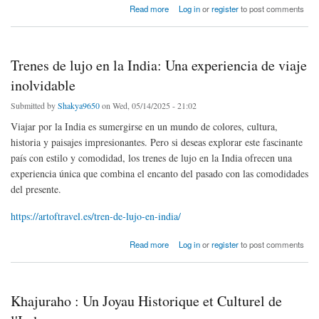
about Destellos de Karnataka: Un Viaje por el Corazón del Sur de la India
Read more
Log in
or
register
to post comments
Trenes de lujo en la India: Una experiencia de viaje
inolvidable
Submitted by
Shakya9650
on Wed, 05/14/2025 - 21:02
Viajar por la India es sumergirse en un mundo de colores, cultura,
historia y paisajes impresionantes. Pero si deseas explorar este fascinante
país con estilo y comodidad, los trenes de lujo en la India ofrecen una
experiencia única que combina el encanto del pasado con las comodidades
del presente.
https://artoftravel.es/tren-de-lujo-en-india/
about Trenes de lujo en la India: Una experiencia de viaje inolvidable
Read more
Log in
or
register
to post comments
Khajuraho : Un Joyau Historique et Culturel de