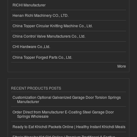
RICHI Manufacturer
Henan Richi Machinery CO., LTD.
China Topper Circular Knitting Machine Co., Ltd.
China Control Valve Manufacturers Co., Ltd.
CHI Hardware Co.,Ltd.
China Topper Forged Parts Co., Ltd.
More
RECENT PRODUCTS POSTS
Customization Optional Galvanized Garage Door Torsion Springs
Manufacturer
Order Direct from Manufacturer E-Coating Steel Garage Door
Springs Wholesale
Ready to Eat Khichdi Packets Online | Healthy Instant Khichdi Meals
Ethnic Wear for Kid Girl Online | Premium Traditional & Festive