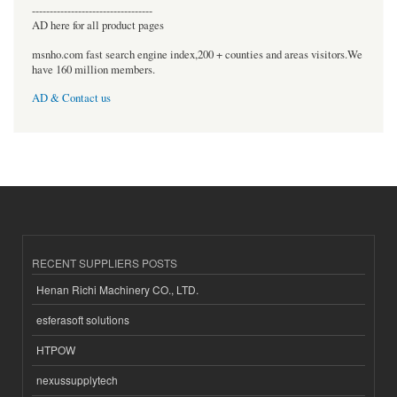
----------------------------------
AD here for all product pages
msnho.com fast search engine index,200 + counties and areas visitors.We
have 160 million members.
AD & Contact us
RECENT SUPPLIERS POSTS
Henan Richi Machinery CO., LTD.
esferasoft solutions
HTPOW
nexussupplytech