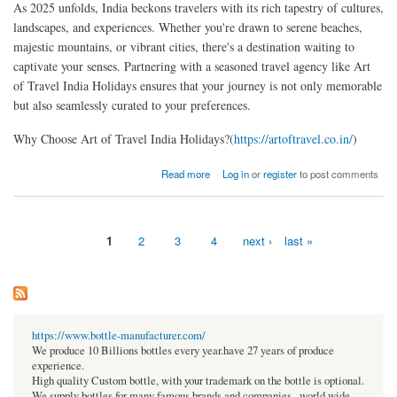
As 2025 unfolds, India beckons travelers with its rich tapestry of cultures,
landscapes, and experiences. Whether you're drawn to serene beaches,
majestic mountains, or vibrant cities, there's a destination waiting to
captivate your senses. Partnering with a seasoned travel agency like Art
of Travel India Holidays ensures that your journey is not only memorable
but also seamlessly curated to your preferences.
Why Choose Art of Travel India Holidays?(
https://artoftravel.co.in/
)
about Discover India's Top Travel Destinations for 2025 with Art of Travel India Holidays
Read more
Log in
or
register
to post comments
1
2
3
4
next ›
last »
Pages
https://www.bottle-manufacturer.com/
We produce 10 Billions bottles every year.have 27 years of produce
experience.
High quality Custom bottle, with your trademark on the bottle is optional.
We supply bottles for many famous brands and companies , world wide.