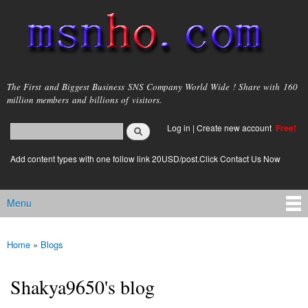
Skip to
main
content
msnho.com
The First and Biggest Business SNS Company World Wide ! Share with 160
million members and billions of visitors.
Search
Log in
|
Create new account
Free!
Search form
login link
Add content types with one follow link 20USD/post.Click Contact Us Now
Menu
Main menu
Home
»
Blogs
You are here
Shakya9650's blog