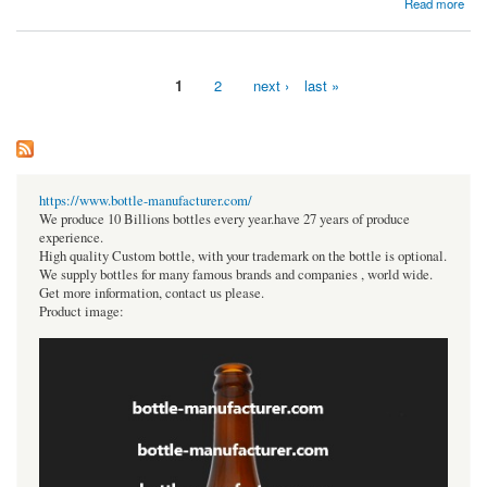
about Capturing Moments, Creating Memories: The Art of Headshot Photography in Dubai
Read more
1
2
next ›
last »
Pages
https://www.bottle-manufacturer.com/
We produce 10 Billions bottles every year.have 27 years of produce
experience.
High quality Custom bottle, with your trademark on the bottle is optional.
We supply bottles for many famous brands and companies , world wide.
Get more information, contact us please.
Product image: