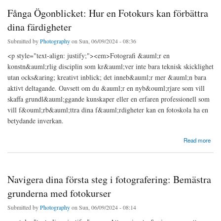
Fånga Ögonblicket: Hur en Fotokurs kan förbättra
dina färdigheter
Submitted by
Photography
on Sun, 06/09/2024 - 08:36
<p style="text-align: justify;"><em>Fotografi &auml;r en
konstn&auml;rlig disciplin som kr&auml;ver inte bara teknisk skicklighet
utan ocks&aring; kreativt inblick; det inneb&auml;r mer &auml;n bara
aktivt deltagande. Oavsett om du &auml;r en nyb&ouml;rjare som vill
skaffa grundl&auml;ggande kunskaper eller en erfaren professionell som
vill f&ouml;rb&auml;ttra dina f&auml;rdigheter kan en fotoskola ha en
betydande inverkan.
about Fånga Ögonblicket: Hur en Fotokurs kan förbättra dina färdigheter
Read more
Navigera dina första steg i fotografering: Bemästra
grunderna med fotokurser
Submitted by
Photography
on Sun, 06/09/2024 - 08:14