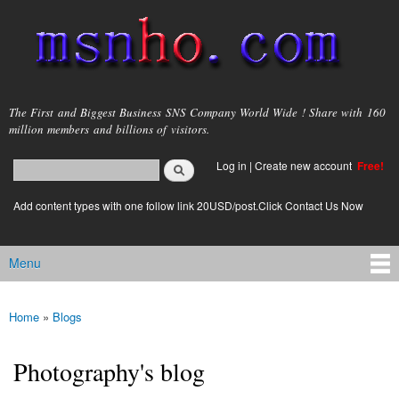
Skip to
main
content
msnho.com
The First and Biggest Business SNS Company World Wide ! Share with 160
million members and billions of visitors.
Search
Log in
|
Create new account
Free!
Search form
login link
Add content types with one follow link 20USD/post.Click Contact Us Now
Menu
Main menu
Home
»
Blogs
You are here
Photography's blog