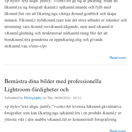
<p style="text-align: justify;"><em>Att ge sig ut p&aring; resan att
l&auml;ra sig fotografi &auml;r sp&auml;nnande och fyllt med
l&ouml;ftet om att f&aring;nga viktiga &ouml;gonblick och skapa
minnen. F&ouml;r nyb&ouml;rjare kan det stora utbudet av tekniker och
utrustning vara &ouml;verv&auml;ldigande, men med r&auml;tt
v&auml;gledning och strukturerad inl&auml;rning blir det att
bem&auml;stra grunderna en uppn&aring;elig och givande
str&auml;van.</em></p>
about Navigera dina första steg i fotografering: Bemästra grunderna med fotokurser
Read more
Bemästra dina bilder med professionella
Lightroom-färdigheter och
Submitted by
Photography
on Thu, 06/06/2024 - 05:21
<p style="text-align: justify;"><em>Att leverera h&ouml;gkvalitativa
fotografier som kan f&aring;nga sj&auml;len i en produkt &auml;r av
yttersta vikt i den snabba v&auml;rld av kommersiell fotografering.
about Bemästra dina bilder med professionella Lightroom-färdigheter och
Read more