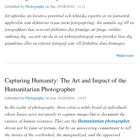
Submitted by
Photography
on Tue, 05/28/2024 - 11:11
Att utforska sin kreativa potential och tekniska expertis är en fantastisk
upplevelse som definierar resan inom fotografering. Att anmäla sig till en
fotografikurs kan avsevärt förbättra din förmåga att fånga världen
omkring dig, oavsett om du är en nybörjarfotograf som försöker lära dig
grunderna eller en erfaren fotograf som vill förbättra dina förmågor.
about Omfamna konsten att fotografera: Utforska kurser i Göteborg med omnejd
Read more
Capturing Humanity: The Art and Impact of the
Humanitarian Photographer
Submitted by
Photography
on Sun, 05/26/2024 - 14:47
In the realm of photography, there exists a noble breed of individuals
whose lenses serve not merely to capture images but to document the
essence of human existence. They are the
Humanitarian photographer
,
driven not by fame or fortune, but by an unwavering commitment to tell
the stories of the overlooked, the marginalized, and the oppressed.