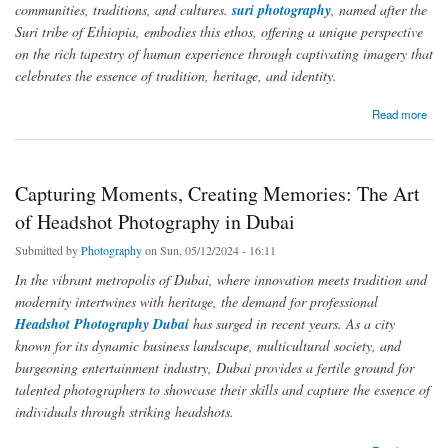
communities, traditions, and cultures.
suri photography
, named after the
Suri tribe of Ethiopia, embodies this ethos, offering a unique perspective
on the rich tapestry of human experience through captivating imagery that
celebrates the essence of tradition, heritage, and identity.
about Suri Photography: Capturing the Essence of Culture and Tradition Through the Lens
Read more
Capturing Moments, Creating Memories: The Art
of Headshot Photography in Dubai
Submitted by
Photography
on Sun, 05/12/2024 - 16:11
In the vibrant metropolis of Dubai, where innovation meets tradition and
modernity intertwines with heritage, the demand for professional
Headshot Photography Dubai
has surged in recent years. As a city
known for its dynamic business landscape, multicultural society, and
burgeoning entertainment industry, Dubai provides a fertile ground for
talented photographers to showcase their skills and capture the essence of
individuals through striking headshots.