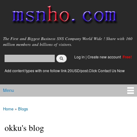
Skip to
main
content
msnho.com
The First and Biggest Business SNS Company World Wide ! Share with 160
million members and billions of visitors.
Search
Log in
|
Create new account
Free!
Search form
login link
Add content types with one follow link 20USD/post.Click Contact Us Now
Menu
Main menu
Home
»
Blogs
You are here
okku's blog