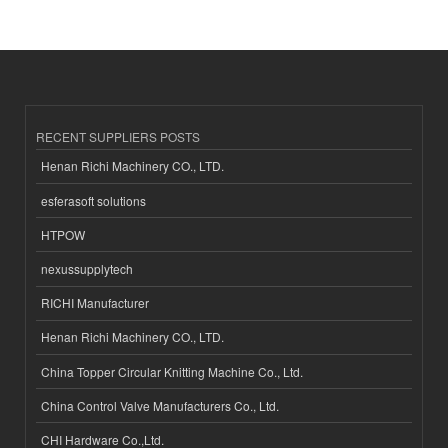
RECENT SUPPLIERS POSTS
Henan Richi Machinery CO., LTD.
esferasoft solutions
HTPOW
nexussupplytech
RICHI Manufacturer
Henan Richi Machinery CO., LTD.
China Topper Circular Knitting Machine Co., Ltd.
China Control Valve Manufacturers Co., Ltd.
CHI Hardware Co.,Ltd.