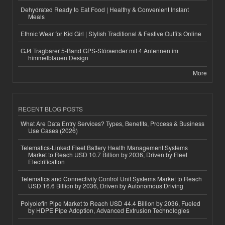
Dehydrated Ready to Eat Food | Healthy & Convenient Instant
Meals
Ethnic Wear for Kid Girl | Stylish Traditional & Festive Outfits Online
GJ4 Tragbarer 5-Band GPS-Störsender mit 4 Antennen im
himmelblauen Design
More
RECENT BLOG POSTS
What Are Data Entry Services? Types, Benefits, Process & Business
Use Cases (2026)
Telematics-Linked Fleet Battery Health Management Systems
Market to Reach USD 10.7 Billion by 2036, Driven by Fleet
Electrification
Telematics and Connectivity Control Unit Systems Market to Reach
USD 16.6 Billion by 2036, Driven by Autonomous Driving
Polyolefin Pipe Market to Reach USD 44.4 Billion by 2036, Fueled
by HDPE Pipe Adoption, Advanced Extrusion Technologies