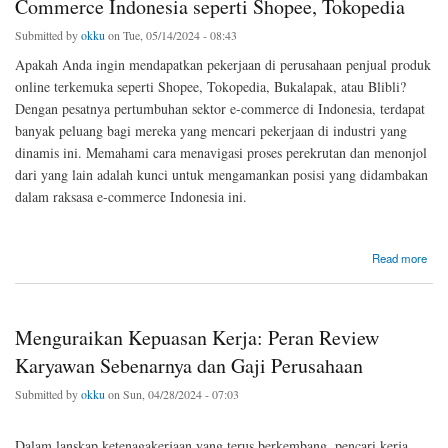
Commerce Indonesia seperti Shopee, Tokopedia
Submitted by
okku
on Tue, 05/14/2024 - 08:43
Apakah Anda ingin mendapatkan pekerjaan di perusahaan penjual produk
online terkemuka seperti Shopee, Tokopedia, Bukalapak, atau Blibli?
Dengan pesatnya pertumbuhan sektor e-commerce di Indonesia, terdapat
banyak peluang bagi mereka yang mencari pekerjaan di industri yang
dinamis ini. Memahami cara menavigasi proses perekrutan dan menonjol
dari yang lain adalah kunci untuk mengamankan posisi yang didambakan
dalam raksasa e-commerce Indonesia ini.
about Cara Mendapatkan Pekerjaan di Raksasa E-Commerce Indonesia seperti Shopee,
Read more
Tokopedia
Menguraikan Kepuasan Kerja: Peran Review
Karyawan Sebenarnya dan Gaji Perusahaan
Submitted by
okku
on Sun, 04/28/2024 - 07:03
Dalam lanskap ketenagakerjaan yang terus berkembang, pencari kerja