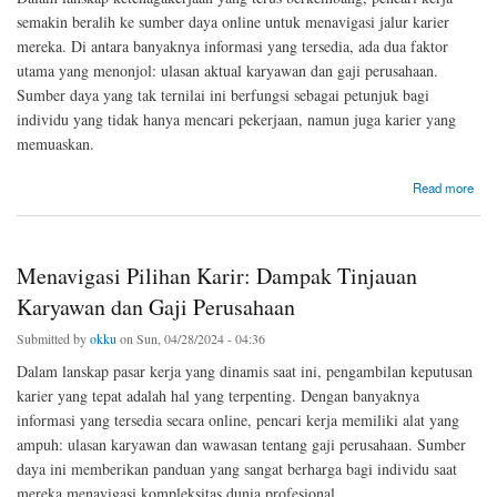
semakin beralih ke sumber daya online untuk menavigasi jalur karier
mereka. Di antara banyaknya informasi yang tersedia, ada dua faktor
utama yang menonjol: ulasan aktual karyawan dan gaji perusahaan.
Sumber daya yang tak ternilai ini berfungsi sebagai petunjuk bagi
individu yang tidak hanya mencari pekerjaan, namun juga karier yang
memuaskan.
about Menguraikan Kepuasan Kerja: Peran Review Karyawan Sebenarnya dan Gaji
Read more
Perusahaan
Menavigasi Pilihan Karir: Dampak Tinjauan
Karyawan dan Gaji Perusahaan
Submitted by
okku
on Sun, 04/28/2024 - 04:36
Dalam lanskap pasar kerja yang dinamis saat ini, pengambilan keputusan
karier yang tepat adalah hal yang terpenting. Dengan banyaknya
informasi yang tersedia secara online, pencari kerja memiliki alat yang
ampuh: ulasan karyawan dan wawasan tentang gaji perusahaan. Sumber
daya ini memberikan panduan yang sangat berharga bagi individu saat
mereka menavigasi kompleksitas dunia profesional.