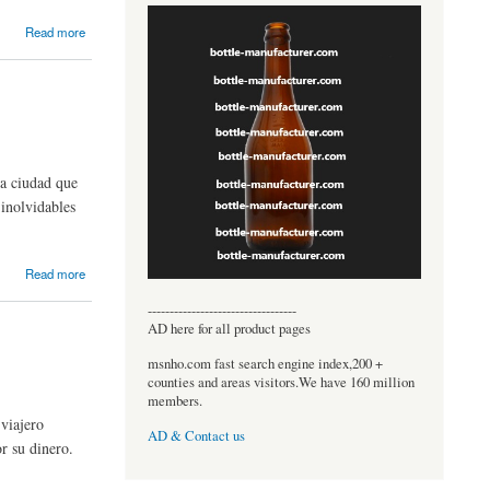
Read more
una ciudad que
 inolvidables
Read more
----------------------------------
AD here for all product pages
msnho.com fast search engine index,200 +
counties and areas visitors.We have 160 million
members.
viajero
AD & Contact us
r su dinero.