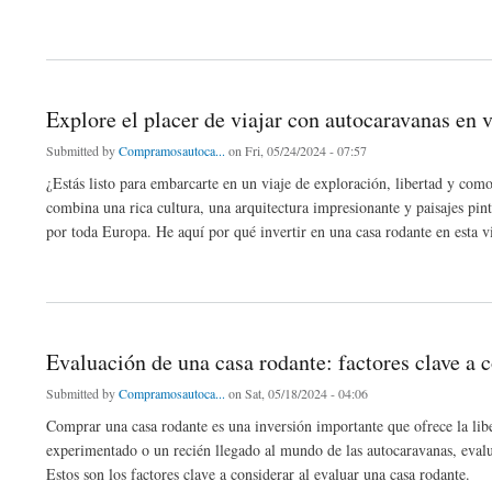
about Descubriendo las aventuras: el vibrante mundo de las ventas de autocaravana
Explore el placer de viajar con autocaravanas en 
Submitted by
Compramosautoca...
on Fri, 05/24/2024 - 07:57
¿Estás listo para embarcarte en un viaje de exploración, libertad y com
combina una rica cultura, una arquitectura impresionante y paisajes pint
por toda Europa. He aquí por qué invertir en una casa rodante en esta vi
about Explore el placer de viajar con autocaravanas en venta en Barcelona
Evaluación de una casa rodante: factores clave a 
Submitted by
Compramosautoca...
on Sat, 05/18/2024 - 04:06
Comprar una casa rodante es una inversión importante que ofrece la lib
experimentado o un recién llegado al mundo de las autocaravanas, eval
Estos son los factores clave a considerar al evaluar una casa rodante.