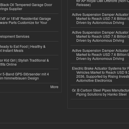
for AP Royal Oak Offshore (Non-
Black Oil Tempered Garage Door
Release)
rings Supplier
Active Suspension Damper Actuator
'x8' or 18'x8' Residential Garage
Market to Reach USD 7.6 Billion 
ware Parts Customize for Your
Driven by Autonomous Driving
Active Suspension Damper Actuator
elopment Services
Market to Reach USD 7.6 Billion 
Driven by Autonomous Driving
eady to Eat Food | Healthy &
 Instant Meals
Active Suspension Damper Actuator
Market to Reach USD 7.6 Billion 
Driven by Autonomous Driving
r Kid Girl | Stylish Traditional &
fits Online
Electric Brake Actuator Systems for
Vehicles Market to Reach USD 9.3
r 5-Band GPS-Störsender mit 4
2036, Supported by Rising Invest
im himmelblauen Design
Automotive Electronics
More
Gr. B Carbon Steel Pipes Manufactur
Piping Solutions by Hanko Steel