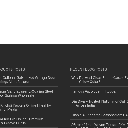
ODUCTS POSTS
RECENT BLOG POSTS
n Optional Galvanized Garage Door
Why Do Most Clear Phone Cases Eve
rings Manufacturer
a Yellow Color?
 from Manufacturer E-Coating Steel
Famous Astrologer in Koppal
or Springs Wholesale
DialDiva – Trusted Platform for Call 
Khichdi Packets Online | Healthy
Across India
ichdi Meals
Diablo 4 Endgame Lessons from U
or Kid Girl Online | Premium
 & Festive Outfits
26mm / 28mm Woven Texture FKM R