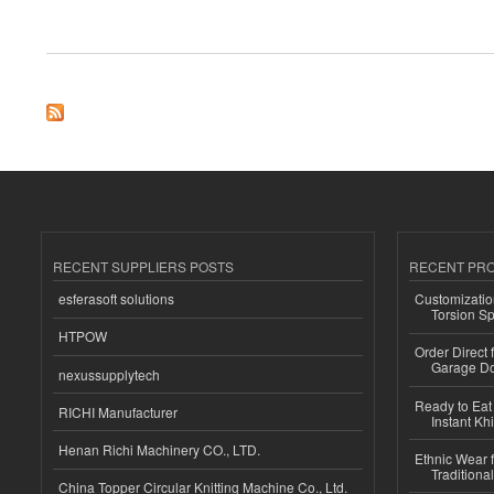
about Evaluación de una casa rodante: factores clave a considerar
RECENT SUPPLIERS POSTS
RECENT PR
esferasoft solutions
Customizatio
Torsion Sp
HTPOW
Order Direct
Garage Do
nexussupplytech
Ready to Eat 
RICHI Manufacturer
Instant Kh
Henan Richi Machinery CO., LTD.
Ethnic Wear f
Traditional
China Topper Circular Knitting Machine Co., Ltd.