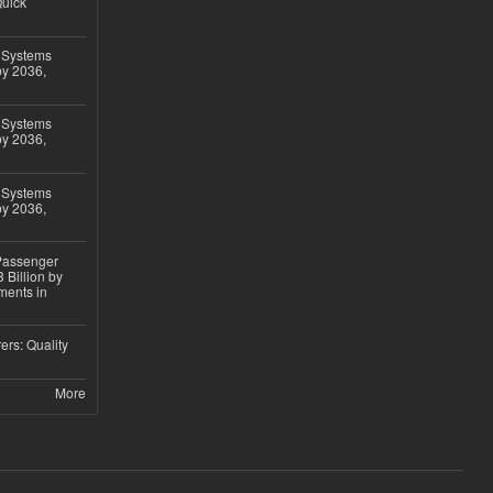
Quick
 Systems
by 2036,
 Systems
by 2036,
 Systems
by 2036,
 Passenger
 Billion by
ments in
ers: Quality
More