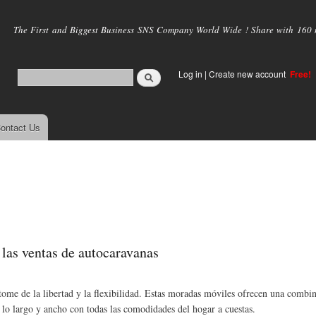
Skip to
main
The First and Biggest Business SNS Company World Wide ! Share with 160 mi
content
Log in
|
Create new account
Free!
ontact Us
 las ventas de autocaravanas
ítome de la libertad y la flexibilidad. Estas moradas móviles ofrecen una combi
a lo largo y ancho con todas las comodidades del hogar a cuestas.