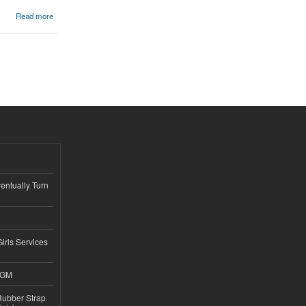
Read more
ntually Turn
Girls Services
4GM
ubber Strap