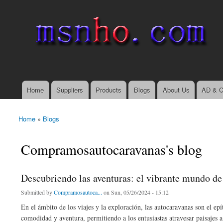
msnho.com
Search
Search form
login link
Home
Suppliers
Products
Blogs
About Us
AD & C
Main menu
Home
»
Blogs
You are here
Compramosautocaravanas's blog
Descubriendo las aventuras: el vibrante mundo de
Submitted by
Compramosautoca...
on Sun, 05/26/2024 - 15:12
En el ámbito de los viajes y la exploración, las autocaravanas son el ep
comodidad y aventura, permitiendo a los entusiastas atravesar paisajes 