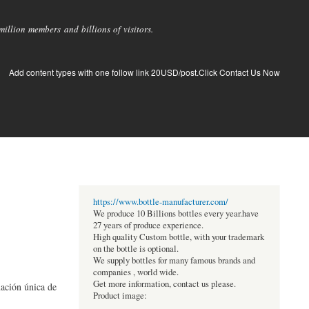
llion members and billions of visitors.
Add content types with one follow link 20USD/post.Click Contact Us Now
https://www.bottle-manufacturer.com/
We produce 10 Billions bottles every year.have
27 years of produce experience.
High quality Custom bottle, with your trademark
on the bottle is optional.
We supply bottles for many famous brands and
companies , world wide.
Get more information, contact us please.
nación única de
Product image: