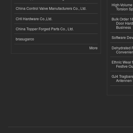
High-Volume 
China Control Valve Manufacturers Co., Ltd.
Torsion Sp
CHI Hardware Co.,Ltd.
Bulk Order 16
Door Hard
Business
China Topper Forged Parts Co., Ltd.
Software Dev
brasugarco
More
Dehydrated R
Convenient
Ethnic Wear fo
Festive Out
GJ4 Tragbare
Antennen 