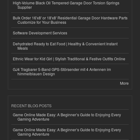
High-Volume Black Oil Tempered Garage Door Torsion Springs
Supplier
Bulk Order 16'x8' or 18'x8' Residential Garage Door Hardware Parts
Customize for Your Business
Software Development Services
Dehydrated Ready to Eat Food | Healthy & Convenient Instant
Meals
Ethnic Wear for Kid Girl | Stylish Traditional & Festive Outfits Online
GJ4 Tragbarer 5-Band GPS-Störsender mit 4 Antennen im
himmelblauen Design
More
RECENT BLOG POSTS
Game Online Made Easy: A Beginner’s Guide to Enjoying Every
Gaming Adventure
Game Online Made Easy: A Beginner’s Guide to Enjoying Every
Gaming Adventure