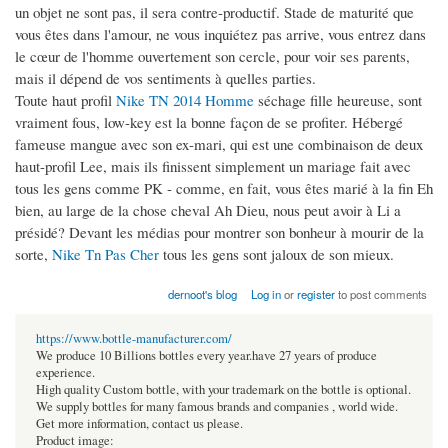
un objet ne sont pas, il sera contre-productif. Stade de maturité que
vous êtes dans l'amour, ne vous inquiétez pas arrive, vous entrez dans
le cœur de l'homme ouvertement son cercle, pour voir ses parents,
mais il dépend de vos sentiments à quelles parties.
Toute haut profil
Nike TN 2014 Homme
séchage fille heureuse, sont
vraiment fous, low-key est la bonne façon de se profiter. Hébergé
fameuse mangue avec son ex-mari, qui est une combinaison de deux
haut-profil Lee, mais ils finissent simplement un mariage fait avec
tous les gens comme PK - comme, en fait, vous êtes marié à la fin Eh
bien, au large de la chose cheval Ah Dieu, nous peut avoir à Li a
présidé? Devant les médias pour montrer son bonheur à mourir de la
sorte,
Nike Tn Pas Cher
tous les gens sont jaloux de son mieux.
dernoot's blog
Log in
or
register
to post comments
https://www.bottle-manufacturer.com/
We produce 10 Billions bottles every year.have 27 years of produce
experience.
High quality Custom bottle, with your trademark on the bottle is optional.
We supply bottles for many famous brands and companies , world wide.
Get more information, contact us please.
Product image: