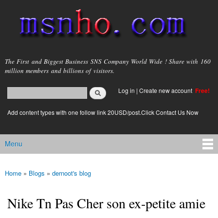
Skip to
main
content
msnho.com
The First and Biggest Business SNS Company World Wide ! Share with 160
million members and billions of visitors.
Search
Log in
|
Create new account
Free!
Search form
login link
Add content types with one follow link 20USD/post.Click Contact Us Now
Menu
Main menu
Home
»
Blogs
»
dernoot's blog
You are here
Nike Tn Pas Cher son ex-petite amie