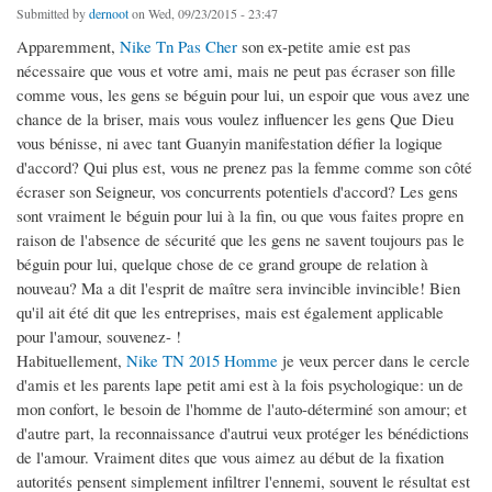
Submitted by
dernoot
on Wed, 09/23/2015 - 23:47
Apparemment,
Nike Tn Pas Cher
son ex-petite amie est pas
nécessaire que vous et votre ami, mais ne peut pas écraser son fille
comme vous, les gens se béguin pour lui, un espoir que vous avez une
chance de la briser, mais vous voulez influencer les gens Que Dieu
vous bénisse, ni avec tant Guanyin manifestation défier la logique
d'accord? Qui plus est, vous ne prenez pas la femme comme son côté
écraser son Seigneur, vos concurrents potentiels d'accord? Les gens
sont vraiment le béguin pour lui à la fin, ou que vous faites propre en
raison de l'absence de sécurité que les gens ne savent toujours pas le
béguin pour lui, quelque chose de ce grand groupe de relation à
nouveau? Ma a dit l'esprit de maître sera invincible invincible! Bien
qu'il ait été dit que les entreprises, mais est également applicable
pour l'amour, souvenez- !
Habituellement,
Nike TN 2015 Homme
je veux percer dans le cercle
d'amis et les parents lape petit ami est à la fois psychologique: un de
mon confort, le besoin de l'homme de l'auto-déterminé son amour; et
d'autre part, la reconnaissance d'autrui veux protéger les bénédictions
de l'amour. Vraiment dites que vous aimez au début de la fixation
autorités pensent simplement infiltrer l'ennemi, souvent le résultat est