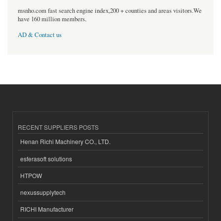
msnho.com fast search engine index,200 + counties and areas visitors.We
have 160 million members.
AD & Contact us
RECENT SUPPLIERS POSTS
Henan Richi Machinery CO., LTD.
esferasoft solutions
HTPOW
nexussupplytech
RICHI Manufacturer