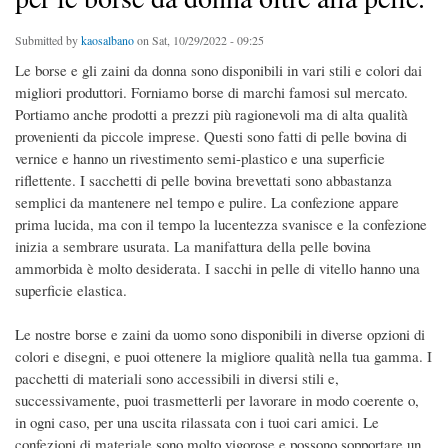
Submitted by
kaosalbano
on Sat, 10/29/2022 - 09:25
Le borse e gli zaini da donna sono disponibili in vari stili e colori dai
migliori produttori. Forniamo borse di marchi famosi sul mercato.
Portiamo anche prodotti a prezzi più ragionevoli ma di alta qualità
provenienti da piccole imprese. Questi sono fatti di pelle bovina di
vernice e hanno un rivestimento semi-plastico e una superficie
riflettente. I sacchetti di pelle bovina brevettati sono abbastanza
semplici da mantenere nel tempo e pulire. La confezione appare
prima lucida, ma con il tempo la lucentezza svanisce e la confezione
inizia a sembrare usurata. La manifattura della pelle bovina
ammorbida è molto desiderata. I sacchi in pelle di vitello hanno una
superficie elastica.
Le nostre borse e zaini da uomo sono disponibili in diverse opzioni di
colori e disegni, e puoi ottenere la migliore qualità nella tua gamma. I
pacchetti di materiali sono accessibili in diversi stili e,
successivamente, puoi trasmetterli per lavorare in modo coerente o,
in ogni caso, per una uscita rilassata con i tuoi cari amici. Le
confezioni di materiale sono molto vigorose e possono sopportare un