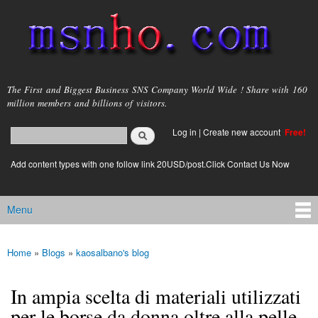
Skip to
main
content
msnho.com
The First and Biggest Business SNS Company World Wide ! Share with 160
million members and billions of visitors.
Search
Log in
|
Create new account
Free!
Search form
login link
Add content types with one follow link 20USD/post.Click Contact Us Now
Menu
Main menu
Home
»
Blogs
»
kaosalbano's blog
You are here
In ampia scelta di materiali utilizzati
per le borse da donna oltre alla pelle.