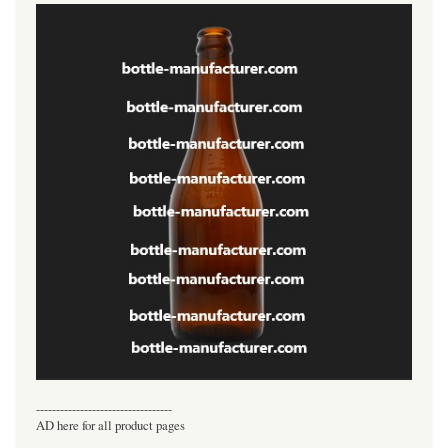
----------------------------------
AD here for all product pages