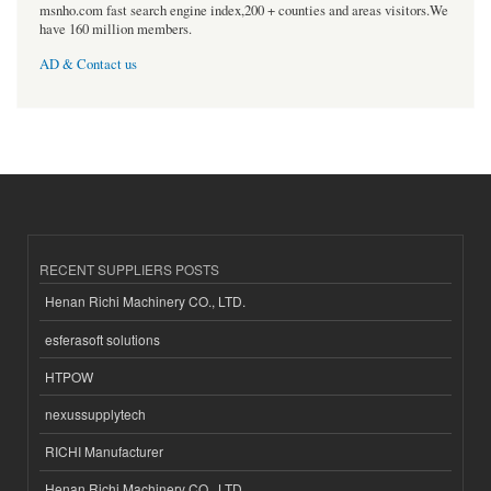
msnho.com fast search engine index,200 + counties and areas visitors.We
have 160 million members.
AD & Contact us
RECENT SUPPLIERS POSTS
Henan Richi Machinery CO., LTD.
esferasoft solutions
HTPOW
nexussupplytech
RICHI Manufacturer
Henan Richi Machinery CO., LTD.