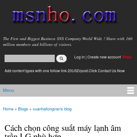
Skip to
main
content
msnho.com
The First and Biggest Business SNS Company World Wide ! Share with 160
million members and billions of visitors.
Search
Log in
|
Create new account
Free!
Search form
login link
Add content types with one follow link 20USD/post.Click Contact Us Now
Menu
Main menu
Home
»
Blogs
»
xuanhailongvan's blog
You are here
Cách chọn công suất máy lạnh âm
trần LG phù hợp