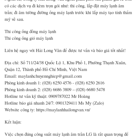
có các dịch vụ đi kèm trọn gói như: thi công, lắp đặt máy lạnh âm
trần; đi âm tường đường ống máy lạnh trước khi lắp máy tạo tính thẩm
mỹ về sau.
Thi công ống đồng máy lạnh
Thi công ống gió máy lạnh
Liên hệ ngay với Hải Long Vân để được tư vấn và báo giá tốt nhất!
Địa chỉ: Số 711/24/38 Quốc Lộ 1, Khu Phố 1, Phường Thạnh Xuân,
Quận 12, Thành phố Hồ Chí Minh, Việt Nam
Email: maylanhchuyennghiep@gmail.com
Phòng kinh doanh 1: (028) 6250 4576 - (028) 6250 2616
Phòng kinh doanh 2: (028) 6686 3809 – (028) 6680 5478
Hotline tư vấn kỹ thuật: 0909787022 Mr Hoàng
Hotline báo giá nhanh 24/7: 0901329411 Ms My (Zalo)
Website công ty: https://maylanhhailongvan.vn/
Kết luận:
Việc chọn đúng công suất máy lạnh âm trần LG là rất quan trọng để