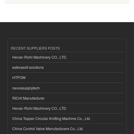
RECENT SUPPLIERS POSTS
Henan Richi Machinery CO., LTD.
esferasoft solutions
HTPOW
nexussupplytech
RICHI Manufacturer
Henan Richi Machinery CO., LTD.
China Topper Circular Knitting Machine Co., Ltd.
China Control Valve Manufacturers Co., Ltd.