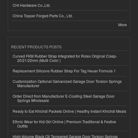
CHI Hardware Co.,Ltd.
China Topper Forged Parts Co., Ltd.
More
RECENT PRODUCTS POSTS
Curved FKM Rubber Strap Integrated for Rolex Original Clasp-
20/21/22mm (Multi Color )
Replacement Silicone Rubber Strap For Tag Heuer Formula 1
Customization Optional Galvanized Garage Door Torsion Springs
Manufacturer
Order Direct from Manufacturer E-Coating Steel Garage Door
Springs Wholesale
Ready to Eat Khichdi Packets Online | Healthy Instant Khichdi Meals
Ethnic Wear for Kid Girl Online | Premium Traditional & Festive
Outfits
High-Volume Black Oil Tempered Garage Door Torsion Springs