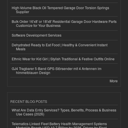
High-Volume Black Oil Tempered Garage Door Torsion Springs
Supplier
Bulk Order 16'x8' or 18'x8' Residential Garage Door Hardware Parts
Customize for Your Business
Software Development Services
Dehydrated Ready to Eat Food | Healthy & Convenient Instant
Meals
Ethnic Wear for Kid Girl | Stylish Traditional & Festive Outfits Online
GJ4 Tragbarer 5-Band GPS-Störsender mit 4 Antennen im
himmelblauen Design
More
RECENT BLOG POSTS
What Are Data Entry Services? Types, Benefits, Process & Business
Use Cases (2026)
Telematics-Linked Fleet Battery Health Management Systems
Market to Reach USD 10.7 Billion by 2036, Driven by Fleet