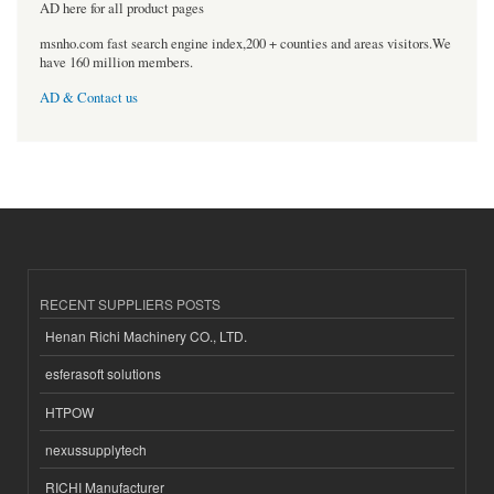
AD here for all product pages
msnho.com fast search engine index,200 + counties and areas visitors.We
have 160 million members.
AD & Contact us
RECENT SUPPLIERS POSTS
Henan Richi Machinery CO., LTD.
esferasoft solutions
HTPOW
nexussupplytech
RICHI Manufacturer