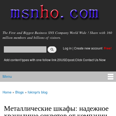
Skip to
main
content
msnho.com
The First and Biggest Business SNS Company World Wide ! Share with 160
million members and billions of visitors.
Search
Log in
|
Create new account
Free!
Search form
login link
Add content types with one follow link 20USD/post.Click Contact Us Now
Menu
Main menu
Home
»
Blogs
»
fokinpr's blog
You are here
Металлические шкафы: надежное
хранилище секретов от компании