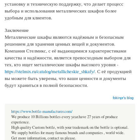
установку и техническую поддержку, что делает процесс
выбора и использования металлических шкафов более
удобным для клиентов.
Заключение
Металлические шкафы являются надёжным и безопасным
решением для хранения ценных вещей и документов.
Компания Стелмикс, с её выдающимися характеристиками
качества и надёжности, является превосходным выбором для
тех, кто ищет металлические шкафы высокого уровня -
https://stelmix.ru/catalog/metallicheskie_shkafy/
. С её продукцией
вы можете быть уверены, что ваши ценности и документы
будут храниться в полной безопасности.
fokinpr's blog
https://www.bottle-manufacturer.com/
We produce 10 Billions bottles every year.have 27 years of produce
experience.
High quality Custom bottle, with your trademark on the bottle is optional.
We supply bottles for many famous brands and companies , world wide.
Get more information, contact us please.