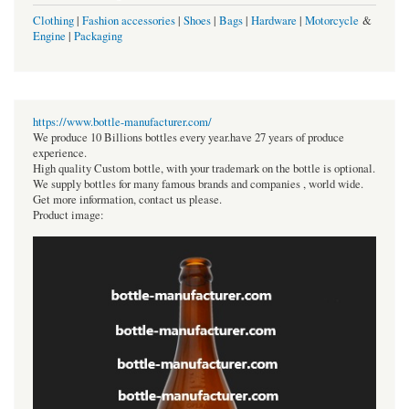
Clothing
|
Fashion accessories
|
Shoes
|
Bags
|
Hardware
|
Motorcycle
&
Engine
|
Packaging
https://www.bottle-manufacturer.com/
We produce 10 Billions bottles every year.have 27 years of produce
experience.
High quality Custom bottle, with your trademark on the bottle is optional.
We supply bottles for many famous brands and companies , world wide.
Get more information, contact us please.
Product image: