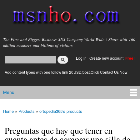
Skip to
main
content
msnho.com
The First and Biggest Business SNS Company World Wide ! Share with 160
million members and billions of visitors.
Search
Log in
|
Create new account
Free!
Search form
login link
Add content types with one follow link 20USD/post.Click Contact Us Now
Menu
Main menu
Home
»
Products
»
ortopedia365's products
You are here
Preguntas que hay que tener en
cuenta antes de comprar una silla de