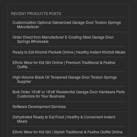
RECENT PRODUCTS POSTS
Customization Optional Galvanized Garage Door Torsion Springs
Manufacturer
Order Direct from Manufacturer E-Coating Steel Garage Door
Springs Wholesale
Ready to Eat Khichdi Packets Online | Healthy Instant Khichdi Meals
Ethnic Wear for Kid Girl Online | Premium Traditional & Festive
Outfits
High-Volume Black Oil Tempered Garage Door Torsion Springs
Supplier
Bulk Order 16'x8' or 18'x8' Residential Garage Door Hardware Parts
Customize for Your Business
Software Development Services
Dehydrated Ready to Eat Food | Healthy & Convenient Instant
Meals
Ethnic Wear for Kid Girl | Stylish Traditional & Festive Outfits Online