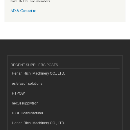
have 160 million members.
AD & Contact us
RECENT SUPPLIERS POSTS
Henan Richi Machinery CO., LTD.
esferasoft solutions
HTPOW
nexussupplytech
RICHI Manufacturer
Henan Richi Machinery CO., LTD.