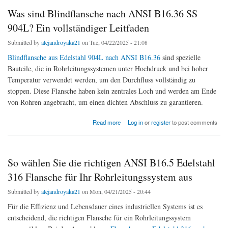
Was sind Blindflansche nach ANSI B16.36 SS
904L? Ein vollständiger Leitfaden
Submitted by
alejandroyaka21
on Tue, 04/22/2025 - 21:08
Blindflansche aus Edelstahl 904L nach ANSI B16.36
sind spezielle
Bauteile, die in Rohrleitungssystemen unter Hochdruck und bei hoher
Temperatur verwendet werden, um den Durchfluss vollständig zu
stoppen. Diese Flansche haben kein zentrales Loch und werden am Ende
von Rohren angebracht, um einen dichten Abschluss zu garantieren.
about Was sind Blindflansche nach ANSI B16.36 SS 904L? Ein vollständiger Leitfaden
Read more
Log in
or
register
to post comments
So wählen Sie die richtigen ANSI B16.5 Edelstahl
316 Flansche für Ihr Rohrleitungssystem aus
Submitted by
alejandroyaka21
on Mon, 04/21/2025 - 20:44
Für die Effizienz und Lebensdauer eines industriellen Systems ist es
entscheidend, die richtigen Flansche für ein Rohrleitungssystem