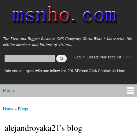
Skip to
main
content
msnho.com
The First and Biggest Business SNS Company World Wide ! Share with 160
million members and billions of visitors.
Search
Log in
|
Create new account
Free!
Search form
login link
Add content types with one follow link 20USD/post.Click Contact Us Now
Menu
Main menu
Home
»
Blogs
You are here
alejandroyaka21's blog