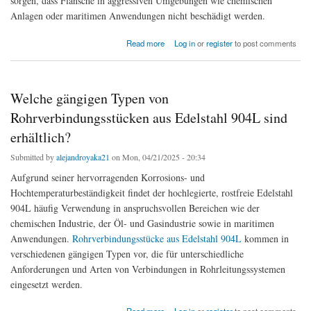
sorgen, dass Flansche in aggressiven Umgebungen wie chemischen
Anlagen oder maritimen Anwendungen nicht beschädigt werden.
about Vorteile der Verwendung von Rohrflanschen aus Edelstahl 304 in
Read more
Log in
or
register
to post comments
Hochdrucksystemen
Welche gängigen Typen von
Rohrverbindungsstücken aus Edelstahl 904L sind
erhältlich?
Submitted by
alejandroyaka21
on Mon, 04/21/2025 - 20:34
Aufgrund seiner hervorragenden Korrosions- und
Hochtemperaturbeständigkeit findet der hochlegierte, rostfreie Edelstahl
904L häufig Verwendung in anspruchsvollen Bereichen wie der
chemischen Industrie, der Öl- und Gasindustrie sowie in maritimen
Anwendungen.
Rohrverbindungsstücke aus Edelstahl 904L
kommen in
verschiedenen gängigen Typen vor, die für unterschiedliche
Anforderungen und Arten von Verbindungen in Rohrleitungssystemen
eingesetzt werden.
about Welche gängigen Typen von Rohrverbindungsstücken aus Edelstahl 904L sind