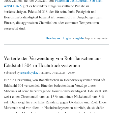
auszuwählen. Bei der Auswahl von
Flanschen aus Edelstahl 316 nach
ANSI B16.5
gibt es besonders einige wesentliche Punkte zu
berücksichtigen. Edelstahl 316, der für seine hohe Festigkeit und
Korrosionsbeständigkeit bekannt ist, kommt oft in Umgebungen zum
Einsatz, die aggressiven Chemikalien oder extremen Temperaturen
ausgesetzt sind.
about So wählen Sie die richtigen ANSI B16.5 Edelstahl 316 Flansche für Ihr
Read more
Log in
or
register
to post comments
Rohrleitungssystem aus
Vorteile der Verwendung von Rohrflanschen aus
Edelstahl 304 in Hochdrucksystemen
Submitted by
alejandroyaka21
on Mon, 04/21/2025 - 20:39
Für die Herstellung von Rohrflanschen in Hochdrucksystemen wird oft
Edelstahl 304 verwendet. Eine der bedeutendsten Vorzüge dieses
Materials ist seine hervorragende Korrosionsbeständigkeit. Edelstahl 304
weist einen Chromanteil von ca. 18 % und einen Nickelanteil von 8 %
auf. Dies sorgt für eine hohe Resistenz gegen Oxidation und Rost. Diese
Merkmale sind vor allem in Hochdrucksystemen nützlich, da sie dafür