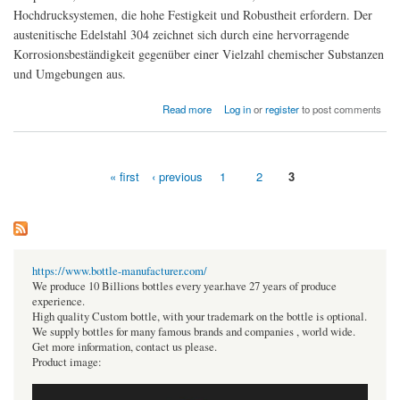
Hochdrucksystemen, die hohe Festigkeit und Robustheit erfordern. Der
austenitische Edelstahl 304 zeichnet sich durch eine hervorragende
Korrosionsbeständigkeit gegenüber einer Vielzahl chemischer Substanzen
und Umgebungen aus.
about Welche Vorteile bietet die Verwendung von Rohrverbindungen aus Edelstahl 304
Read more
Log in
or
register
to post comments
gemäß ANSI B16.9 in Hochdrucksystemen?
« first
‹ previous
1
2
3
Pages
https://www.bottle-manufacturer.com/
We produce 10 Billions bottles every year.have 27 years of produce
experience.
High quality Custom bottle, with your trademark on the bottle is optional.
We supply bottles for many famous brands and companies , world wide.
Get more information, contact us please.
Product image: