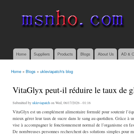
msnho.com
Search
Search form
login link
Home
Suppliers
Products
Blogs
About Us
AD & C
Main menu
Home
»
Blogs
»
ukleviapatch's blog
You are here
VitaGlyx peut-il réduire le taux de g
Submitted by
ukleviapatch
on Wed, 06/17/2026 - 01:16
VitaGlyx est un complément alimentaire formulé pour soutenir l’équi
mieux gérer leur taux de sucre dans le sang au quotidien. Grâce à un
vise à accompagner le fonctionnement normal de l’organisme en favoris
De nombreuses personnes recherchent des solutions simples pour ma