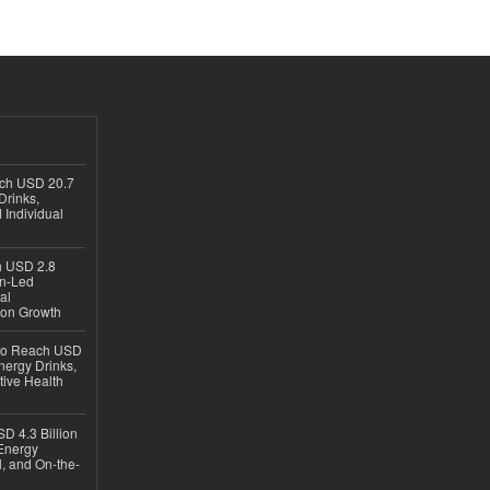
ach USD 20.7
Drinks,
 Individual
ch USD 2.8
en-Led
al
ion Growth
 to Reach USD
nergy Drinks,
tive Health
D 4.3 Billion
Energy
, and On-the-