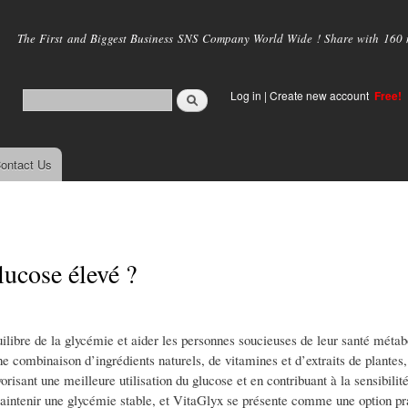
Skip to
main
The First and Biggest Business SNS Company World Wide ! Share with 160 mi
content
Log in
|
Create new account
Free!
ontact Us
lucose élevé ?
libre de la glycémie et aider les personnes soucieuses de leur santé métab
e combinaison d’ingrédients naturels, de vitamines et d’extraits de plantes,
ant une meilleure utilisation du glucose et en contribuant à la sensibilité 
intenir une glycémie stable, et VitaGlyx se présente comme une option pr