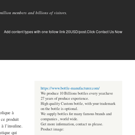
llion members and billions of visitors.
Add content types with one follow link 20USD/post.Click Contact Us Now
https://www.bottle-manufacturer.com/
We produce 10 Billions bottles every year.have
27 years of produce experience.
High quality Custom bottle, with your trademark
on the bottle is optional.
olique à
We supply bottles for many famous brands and
 ce produit
companies , world wide.
Get more information, contact us please.
à l’insuline.
Product image:
atique qui