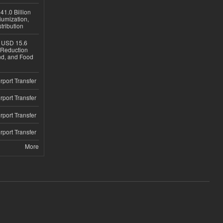
1.0 Billion
iumization,
tribution
h USD 15.6
e-Reduction
d, and Food
rport Transfer
rport Transfer
rport Transfer
rport Transfer
More