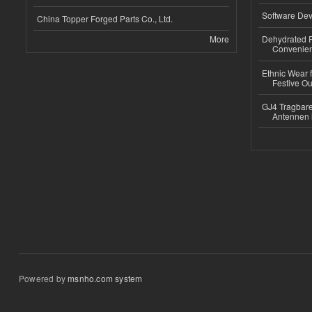
Software Dev
China Topper Forged Parts Co., Ltd.
More
Dehydrated R
Convenient
Ethnic Wear fo
Festive Out
GJ4 Tragbare
Antennen 
Powered by
msnho.com system