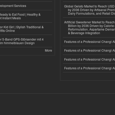
elopment Services
Global Gelato Market to Reach USD 4
by 2036 Driven by Artisanal Prem
Dairy Formulations, and Retail Dis
eady to Eat Food | Healthy &
 Instant Meals
Artificial Sweetener Market to Reac
Billion by 2036 Driven by Calori
r Kid Girl | Stylish Traditional &
Reformulation, Aspartame Deman
fits Online
& Beverage Integration
r 5-Band GPS-Störsender mit 4
Features of a Professional Changi Ai
im himmelblauen Design
More
Features of a Professional Changi Ai
Features of a Professional Changi Ai
Features of a Professional Changi Ai