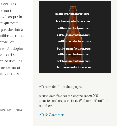
s cellules
alement
ies lorsque la
ce qui peut
 pas destiné à
ilibrée, riche
cémie, et
nnes à adopter
ction des
en particulier
t moderne et
us stable et
----------------------------------
AD here for all product pages
msnho.com fast search engine index,200 +
counties and areas visitors.We have 160 million
members.
 post comments
AD & Contact us