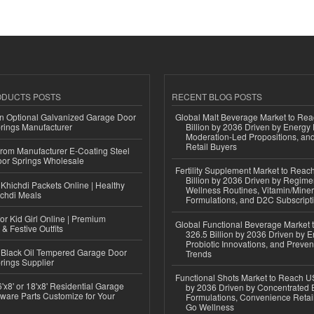
ODUCTS POSTS
RECENT BLOG POSTS
n Optional Galvanized Garage Door
Global Malt Beverage Market to Re
rings Manufacturer
Billion by 2036 Driven by Energy 
Moderation-Led Propositions, and
Retail Buyers
 from Manufacturer E-Coating Steel
or Springs Wholesale
Fertility Supplement Market to Rea
Billion by 2036 Driven by Regim
Khichdi Packets Online | Healthy
Wellness Routines, Vitamin/Miner
ichdi Meals
Formulations, and D2C Subscript
or Kid Girl Online | Premium
Global Functional Beverage Market
 & Festive Outfits
326.5 Billion by 2036 Driven by E
Probiotic Innovations, and Preven
Black Oil Tempered Garage Door
Trends
rings Supplier
Functional Shots Market to Reach US
'x8' or 18'x8' Residential Garage
by 2036 Driven by Concentrated 
ware Parts Customize for Your
Formulations, Convenience Retail
Go Wellness