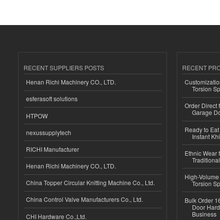
RECENT SUPPLIERS POSTS
RECENT PR
Henan Richi Machinery CO., LTD.
Customizatio
Torsion Sp
esferasoft solutions
Order Direct
Garage Do
HTPOW
Ready to Eat 
nexussupplytech
Instant Kh
RICHI Manufacturer
Ethnic Wear f
Traditional
Henan Richi Machinery CO., LTD.
High-Volume 
China Topper Circular Knitting Machine Co., Ltd.
Torsion Sp
China Control Valve Manufacturers Co., Ltd.
Bulk Order 16
Door Hard
Business
CHI Hardware Co.,Ltd.