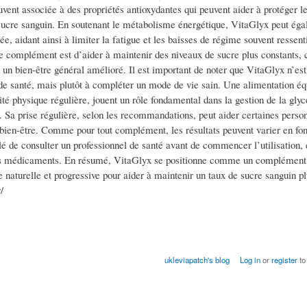
vent associée à des propriétés antioxydantes qui peuvent aider à protéger le
du sucre sanguin. En soutenant le métabolisme énergétique, VitaGlyx peut ég
ée, aidant ainsi à limiter la fatigue et les baisses de régime souvent ressent
de complément est d’aider à maintenir des niveaux de sucre plus constants, 
 un bien-être général amélioré. Il est important de noter que VitaGlyx n’est
de santé, mais plutôt à compléter un mode de vie sain. Une alimentation équ
vité physique régulière, jouent un rôle fondamental dans la gestion de la gly
Sa prise régulière, selon les recommandations, peut aider certaines perso
bien-être. Comme pour tout complément, les résultats peuvent varier en fon
lé de consulter un professionnel de santé avant de commencer l’utilisation, 
 des médicaments. En résumé, VitaGlyx se positionne comme un complémen
 naturelle et progressive pour aider à maintenir un taux de sucre sanguin pl
/
ukleviapatch's blog
Log in
or
register
to