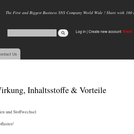
Skip to
main
The First and Biggest Business SNS Company World Wide ! Share with 160 mi
content
Log in
|
Create new account
Free!
ontact Us
irkung, Inhaltsstoffe & Vorteile
den und Stoffwechsel
flaster/