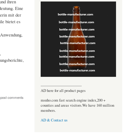
und ihren
deutung. Eine
erin mit der
le bietet es
e, Anwendung,
,
ungsberichte,
----------------------------------
AD here for all product pages
 post comments
msnho.com fast search engine index,200 +
counties and areas visitors.We have 160 million
members.
AD & Contact us