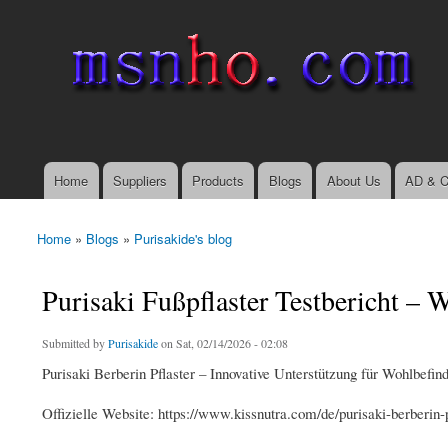
msnho.com
Search
Search form
login link
Home
Suppliers
Products
Blogs
About Us
AD & C
Main menu
Home
»
Blogs
»
Purisakide's blog
You are here
Purisaki Fußpflaster Testbericht – W
Submitted by
Purisakide
on Sat, 02/14/2026 - 02:08
Purisaki Berberin Pflaster – Innovative Unterstützung für Wohlbefin
Offizielle Website: https://www.kissnutra.com/de/purisaki-berberin-p