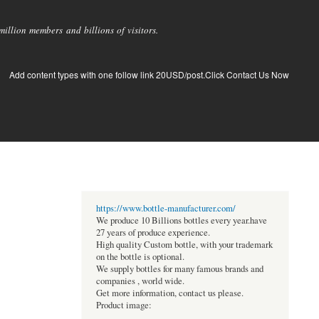
llion members and billions of visitors.
Add content types with one follow link 20USD/post.Click Contact Us Now
https://www.bottle-manufacturer.com/
We produce 10 Billions bottles every year.have
27 years of produce experience.
High quality Custom bottle, with your trademark
on the bottle is optional.
We supply bottles for many famous brands and
companies , world wide.
Get more information, contact us please.
Product image: