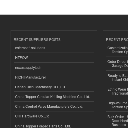
RECENT SUPPLIERS POSTS
RECENT PR
esferasoft solutions
Customizatio
Torsion Sp
HTPOW
Order Direct
Garage Do
nexussupplytech
Ready to Eat 
RICHI Manufacturer
Instant Kh
Henan Richi Machinery CO., LTD.
Ethnic Wear f
Traditional
China Topper Circular Knitting Machine Co., Ltd.
High-Volume 
China Control Valve Manufacturers Co., Ltd.
Torsion Sp
CHI Hardware Co.,Ltd.
Bulk Order 16
Door Hard
Business
China Topper Forged Parts Co., Ltd.