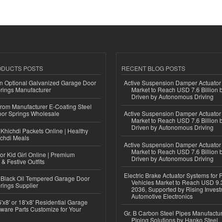
ODUCTS POSTS
RECENT BLOG POSTS
n Optional Galvanized Garage Door
Active Suspension Damper Actuator
rings Manufacturer
Market to Reach USD 7.6 Billion 
Driven by Autonomous Driving
 from Manufacturer E-Coating Steel
or Springs Wholesale
Active Suspension Damper Actuator
Market to Reach USD 7.6 Billion 
Driven by Autonomous Driving
Khichdi Packets Online | Healthy
ichdi Meals
Active Suspension Damper Actuator
Market to Reach USD 7.6 Billion 
or Kid Girl Online | Premium
Driven by Autonomous Driving
 & Festive Outfits
Electric Brake Actuator Systems for
Black Oil Tempered Garage Door
Vehicles Market to Reach USD 9.3
rings Supplier
2036, Supported by Rising Invest
Automotive Electronics
'x8' or 18'x8' Residential Garage
ware Parts Customize for Your
Gr. B Carbon Steel Pipes Manufactur
Piping Solutions by Hanko Steel