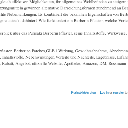
gleich effektiven Möglichkeiten, ihr allgemeines Wohlbefinden zu steigern 
änzungsmitteln gewinnen alternative Darreichungsformen zunehmend an Be
richte Nebenwirkungen. Es kombiniert die bekannten Eigenschaften von Berb
au steckt dahinter? Wie funktioniert ein Berberin-Pflaster, welche Vortei
rblick über das Purisaki Berberin Pflaster, seine Inhaltsstoffe, Wirkweis
pflaster, Berberine Patches,GLP-1 Wirkung, Gewichtsabnahme, Abnehmen
 Inhaltsstoffe, Nebenwirkungen,Vorteile und Nachteile, Ergebnisse, Erfahr
n, Rabatt, Angebot, offizielle Website, Apotheke, Amazon, DM, Rossmann
Purisakide's blog
Log in
or
register
to