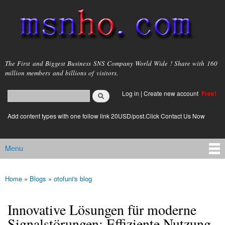
Skip to
main
content
msnho.com
The First and Biggest Business SNS Company World Wide ! Share with 160
million members and billions of visitors.
Search
Log in
|
Create new account
Free!
Search form
login link
Add content types with one follow link 20USD/post.Click Contact Us Now
Menu
Main menu
Home
»
Blogs
»
otofuni's blog
You are here
Innovative Lösungen für moderne
Signalstörungen: Effiziente Nutzung